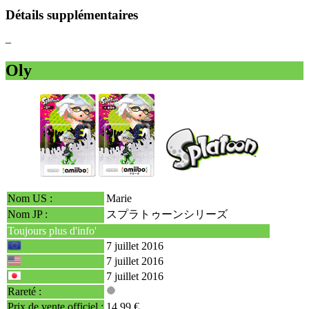
Détails supplémentaires
–
Oly
Nom US :
Marie
Nom JP :
スプラトゥーンシリーズ
Toujours plus d'info'
7 juillet 2016
7 juillet 2016
7 juillet 2016
Rareté :
Prix de vente officiel :
14.99 €