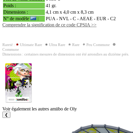
Poids :
41 gr.
Dimensions :
4,1 cm x 4,0 cm x 8,3 cm
N° de modèle
:
PUA - NVL - C -
AEAE
- EUR - C2
Comprendre la signification de ce code CPSIA >>
Rareté :
Ultimate Rare
Ultra Rare
Rare
Peu Commune
Commune
Dimensions : certaines mesures de dimension ont été arrondies au dizième près.
Voir également les autres amiibo de Oly
❮