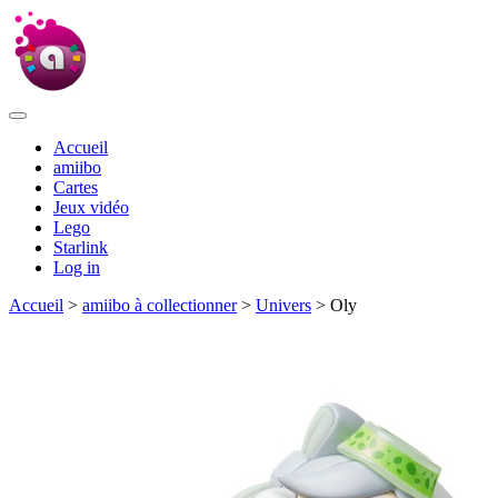
Accueil
amiibo
Cartes
Jeux vidéo
Lego
Starlink
Log in
Accueil
>
amiibo à collectionner
>
Univers
> Oly