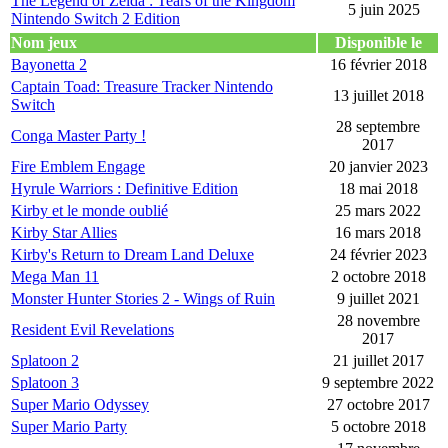
The Legend of Zelda : Tears of the Kingdom
5 juin 2025
Nintendo Switch 2 Edition
Nom jeux
Disponible le
Bayonetta 2
16 février 2018
Captain Toad: Treasure Tracker Nintendo
13 juillet 2018
Switch
28 septembre
Conga Master Party !
2017
Fire Emblem Engage
20 janvier 2023
Hyrule Warriors : Definitive Edition
18 mai 2018
Kirby et le monde oublié
25 mars 2022
Kirby Star Allies
16 mars 2018
Kirby's Return to Dream Land Deluxe
24 février 2023
Mega Man 11
2 octobre 2018
Monster Hunter Stories 2 - Wings of Ruin
9 juillet 2021
28 novembre
Resident Evil Revelations
2017
Splatoon 2
21 juillet 2017
Splatoon 3
9 septembre 2022
Super Mario Odyssey
27 octobre 2017
Super Mario Party
5 octobre 2018