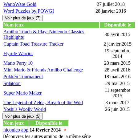
WarioWare Gold
27 juillet 2018
Word Puzzles by POWGI
28 janvier 2016
Voir plus de jeux (7)
Nom jeux
Disponible le
Amiibo Touch & Play: Nintendo Classics
30 avril 2015
Highlights
Captain Toad Treasure Tracker
2 janvier 2015
19 septembre
Hyrule Warrior
2014
Mario Party 10
20 mars 2015
Mini Mario & Friends Amiibo Challenge
28 avril 2016
Pokkén Tournament
18 mars 2016
Splatoon
29 mai 2015
11 septembre
Super Mario Maker
2015
The Legend of Zelda, Breath of the Wild
3 mars 2017
Yoshi's Woolly World
26 juin 2015
Voir plus de jeux (5)
Nom jeux
Disponible le
niconico app
14 février 2014
Découvrez les autres amiibo de la même série