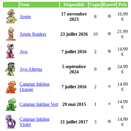
Nom
Disponible
Vague
Rareté
Prix
17 novembre
16.99
Angie
8
2023
€
21.99
Angie Raiders
23 juillet 2026
10
€
14.99
Ayo
7 juillet 2016
2
€
5 septembre
24.99
Ayo Alterna
9
2024
€
Calamar Inkling
14.99
7 juillet 2016
2
Orange
€
14.99
Calamar Inkling Vert
29 mai 2015
1
€
Calamar Inkling
14.99
21 juillet 2017
3
Violet
€