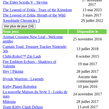
17 novembre
The Elder Scrolls V : Skyrim
2017
The Legend of Zelda : Tears of the Kingdom
13 mai 2023
The Legend of Zelda, Breath of the Wild
3 mars 2017
Xenoblade Chronicles 3
29 juillet 2022
Voir plus de jeux (14)
Nom jeux
Disponible le
Animal Crossing New Leaf - Welcome
25 novembre 2016
amiibo
Captain Toad: Treasure Tracker Nintendo
13 juillet 2018
3ds
Chibi-Robo!™ Zip Lash
8 octobre 2015
Fire Emblem Echoes - Shadows of
19 mai 2017
Valentia
Hey ! Pikmin
28 juillet 2017
Aucune date
Hyrule Warriors : Legends
communiquée
Kirby Planet Robobot
10 juin 2016
La nouvelle Maison du Style 3 - Looks de
24 novembre 2017
stars
Miitopia
28 juillet 2017
Team Kirby Clash Deluxe
13 avril 2017