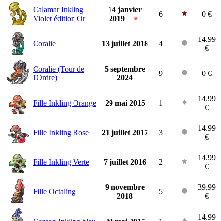
Calamar Inkling
14 janvier
6
0 €
Violet édition Or
2019
14.99
Coralie
13 juillet 2018
4
€
Coralie (Tour de
5 septembre
9
0 €
l'Ordre)
2024
14.99
Fille Inkling Orange
29 mai 2015
1
€
14.99
Fille Inkling Rose
21 juillet 2017
3
€
14.99
Fille Inkling Verte
7 juillet 2016
2
€
9 novembre
39.99
Fille Octaling
5
2018
€
14.99