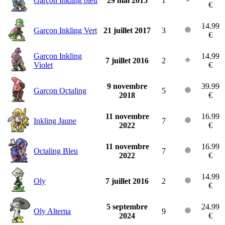
Garçon Inkling bleu
29 mai 2015
1
€
14.99
Garçon Inkling Vert
21 juillet 2017
3
€
Garçon Inkling
14.99
7 juillet 2016
2
Violet
€
9 novembre
39.99
Garçon Octaling
5
2018
€
11 novembre
16.99
Inkling Jaune
7
2022
€
11 novembre
16.99
Octaling Bleu
7
2022
€
14.99
Oly
7 juillet 2016
2
€
5 septembre
24.99
Oly Alterna
9
2024
€