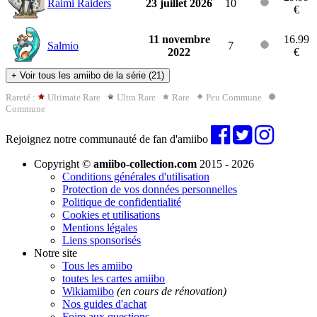
Raimi Raiders
23 juillet 2026
10
€
11 novembre
16.99
Salmio
7
2022
€
+
Voir tous les amiibo de la série (21)
Rareté :
Ultimate Rare
Ultra Rare
Rare
Peu Commune
Commune
Rejoignez notre communauté de fan d'amiibo
Copyright ©
amiibo-collection.com
2015 - 2026
Conditions générales d'utilisation
Protection de vos données personnelles
Politique de confidentialité
Cookies et utilisations
Mentions légales
Liens sponsorisés
Notre site
Tous les amiibo
toutes les cartes amiibo
Wikiamiibo
(en cours de rénovation)
Nos guides d'achat
Foire aux questions