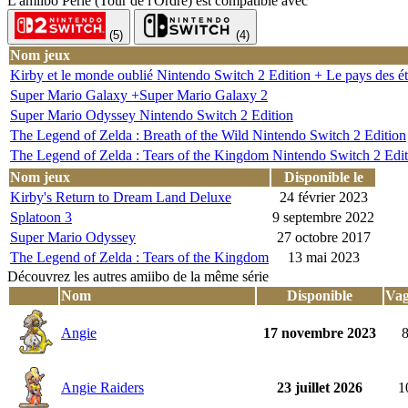
L'amiibo Perle (Tour de l'Ordre) est compatible avec
(5)
(4)
Nom jeux
Kirby et le monde oublié Nintendo Switch 2 Edition + Le pays des éto
Super Mario Galaxy +Super Mario Galaxy 2
Super Mario Odyssey Nintendo Switch 2 Edition
The Legend of Zelda : Breath of the Wild Nintendo Switch 2 Edition
The Legend of Zelda : Tears of the Kingdom Nintendo Switch 2 Edit
Nom jeux
Disponible le
Kirby's Return to Dream Land Deluxe
24 février 2023
Splatoon 3
9 septembre 2022
Super Mario Odyssey
27 octobre 2017
The Legend of Zelda : Tears of the Kingdom
13 mai 2023
Découvrez les autres amiibo de la même série
Nom
Disponible
Va
Angie
17 novembre 2023
Angie Raiders
23 juillet 2026
1