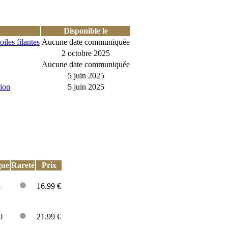
Disponible le
iles filantes
Aucune date communiquée
2 octobre 2025
Aucune date communiquée
5 juin 2025
ion
5 juin 2025
gue
Rareté
Prix
8
16.99 €
0
21.99 €