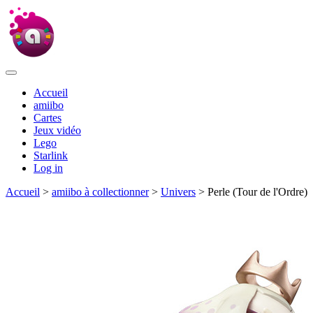
Accueil
amiibo
Cartes
Jeux vidéo
Lego
Starlink
Log in
Accueil
>
amiibo à collectionner
>
Univers
> Perle (Tour de l'Ordre)