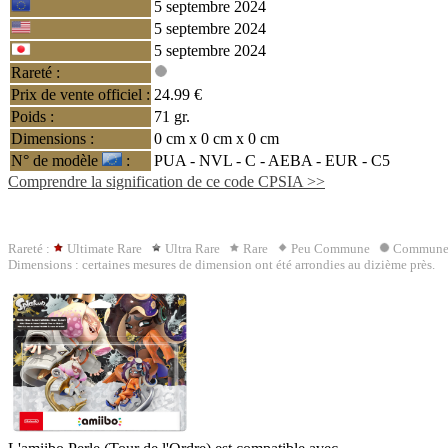
5 septembre 2024
5 septembre 2024
5 septembre 2024
Rareté :
Prix de vente officiel :
24.99 €
Poids :
71 gr.
Dimensions :
0 cm x 0 cm x 0 cm
N° de modèle
:
PUA - NVL - C -
AEBA
- EUR - C5
Comprendre la signification de ce code CPSIA >>
Rareté :
Ultimate Rare
Ultra Rare
Rare
Peu Commune
Commun
Dimensions : certaines mesures de dimension ont été arrondies au dizième près.