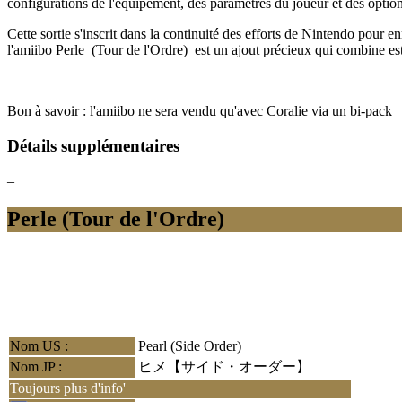
configurations de l'équipement, des paramètres du joueur et des option
Cette sortie s'inscrit dans la continuité des efforts de Nintendo pour e
l'amiibo Perle (Tour de l'Ordre) est un ajout précieux qui combine est
Bon à savoir : l'amiibo ne sera vendu qu'avec Coralie via un bi-pack
Détails supplémentaires
–
Perle (Tour de l'Ordre)
Nom US :
Pearl (Side Order)
Nom JP :
ヒメ【サイド・オーダー】
Toujours plus d'info'