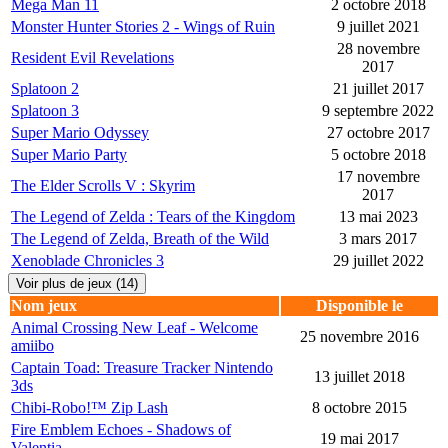
Mega Man 11
2 octobre 2018
Monster Hunter Stories 2 - Wings of Ruin
9 juillet 2021
28 novembre
Resident Evil Revelations
2017
Splatoon 2
21 juillet 2017
Splatoon 3
9 septembre 2022
Super Mario Odyssey
27 octobre 2017
Super Mario Party
5 octobre 2018
17 novembre
The Elder Scrolls V : Skyrim
2017
The Legend of Zelda : Tears of the Kingdom
13 mai 2023
The Legend of Zelda, Breath of the Wild
3 mars 2017
Xenoblade Chronicles 3
29 juillet 2022
Voir plus de jeux (14)
Nom jeux
Disponible le
Animal Crossing New Leaf - Welcome
25 novembre 2016
amiibo
Captain Toad: Treasure Tracker Nintendo
13 juillet 2018
3ds
Chibi-Robo!™ Zip Lash
8 octobre 2015
Fire Emblem Echoes - Shadows of
19 mai 2017
Valentia