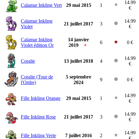
14.99
Calamar Inkling Vert
29 mai 2015
1
€
Calamar Inkling
14.99
21 juillet 2017
3
Violet
€
Calamar Inkling
14 janvier
6
0 €
Violet édition Or
2019
14.99
Coralie
13 juillet 2018
4
€
Coralie (Tour de
5 septembre
9
0 €
l'Ordre)
2024
14.99
Fille Inkling Orange
29 mai 2015
1
€
14.99
Fille Inkling Rose
21 juillet 2017
3
€
14.99
Fille Inkling Verte
7 juillet 2016
2
€