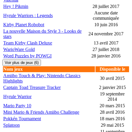
Hey ! Pikmin
28 juillet 2017
Aucune date
Hyrule Warriors : Legends
communiquée
Kirby Planet Robobot
10 juin 2016
La nouvelle Maison du Style 3 - Looks de
24 novembre 2017
stars
Team Kirby Clash Deluxe
13 avril 2017
WarioWare Gold
27 juillet 2018
Word Puzzles by POWGI
28 janvier 2016
Voir plus de jeux (6)
Nom jeux
Disponible le
Amiibo Touch & Play: Nintendo Classics
30 avril 2015
Highlights
Captain Toad Treasure Tracker
2 janvier 2015
19 septembre
Hyrule Warrior
2014
Mario Party 10
20 mars 2015
Mini Mario & Friends Amiibo Challenge
28 avril 2016
Pokkén Tournament
18 mars 2016
Splatoon
29 mai 2015
11 septembre