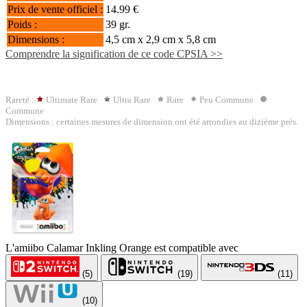
Prix de vente officiel :
14.99 €
Poids :
39 gr.
Dimensions :
4,5 cm x 2,9 cm x 5,8 cm
Comprendre la signification de ce code CPSIA >>
Rareté :
Ultimate Rare
Ultra Rare
Rare
Peu Commune
Commune
Dimensions : certaines mesures de dimension ont été arrondies au dizième près.
L'amiibo Calamar Inkling Orange est compatible avec
(5)
(19)
(11)
(10)