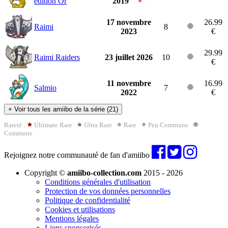
édition Or
2019
17 novembre
26.99
Raimi
8
2023
€
29.99
Raimi Raiders
23 juillet 2026
10
€
11 novembre
16.99
Salmio
7
2022
€
+
Voir tous les amiibo de la série (21)
Rareté :
Ultimate Rare
Ultra Rare
Rare
Peu Commune
Commune
Rejoignez notre communauté de fan d'amiibo
Copyright ©
amiibo-collection.com
2015 - 2026
Conditions générales d'utilisation
Protection de vos données personnelles
Politique de confidentialité
Cookies et utilisations
Mentions légales
Liens sponsorisés