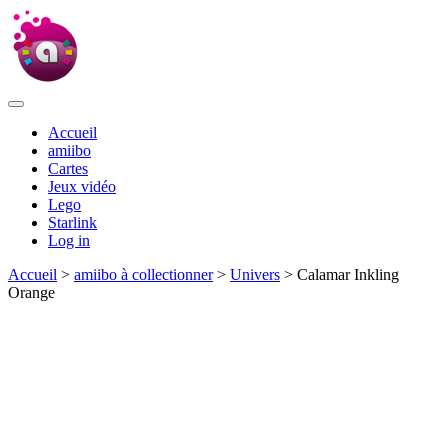
Accueil
amiibo
Cartes
Jeux vidéo
Lego
Starlink
Log in
Accueil
>
amiibo à collectionner
>
Univers
> Calamar Inkling
Orange