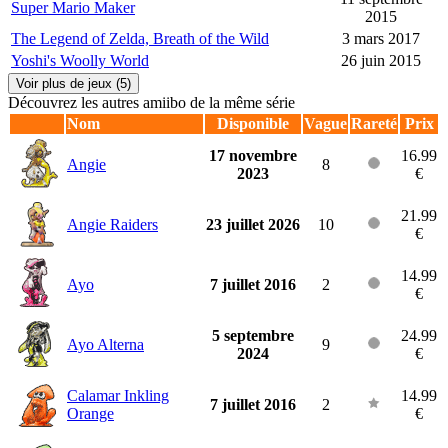
Super Mario Maker
2015
The Legend of Zelda, Breath of the Wild
3 mars 2017
Yoshi's Woolly World
26 juin 2015
Voir plus de jeux (5)
Découvrez les autres amiibo de la même série
Nom
Disponible
Vague
Rareté
Prix
17 novembre
16.99
Angie
8
2023
€
21.99
Angie Raiders
23 juillet 2026
10
€
14.99
Ayo
7 juillet 2016
2
€
5 septembre
24.99
Ayo Alterna
9
2024
€
Calamar Inkling
14.99
7 juillet 2016
2
Orange
€