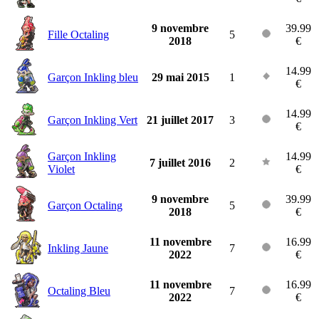
9 novembre
39.99
Fille Octaling
5
2018
€
14.99
Garçon Inkling bleu
29 mai 2015
1
€
14.99
Garçon Inkling Vert
21 juillet 2017
3
€
Garçon Inkling
14.99
7 juillet 2016
2
Violet
€
9 novembre
39.99
Garçon Octaling
5
2018
€
11 novembre
16.99
Inkling Jaune
7
2022
€
11 novembre
16.99
Octaling Bleu
7
2022
€