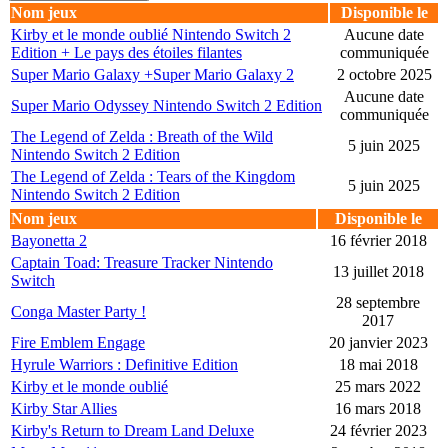
Nom jeux
Disponible le
Kirby et le monde oublié Nintendo Switch 2
Aucune date
Edition + Le pays des étoiles filantes
communiquée
Super Mario Galaxy +Super Mario Galaxy 2
2 octobre 2025
Aucune date
Super Mario Odyssey Nintendo Switch 2 Edition
communiquée
The Legend of Zelda : Breath of the Wild
5 juin 2025
Nintendo Switch 2 Edition
The Legend of Zelda : Tears of the Kingdom
5 juin 2025
Nintendo Switch 2 Edition
Nom jeux
Disponible le
Bayonetta 2
16 février 2018
Captain Toad: Treasure Tracker Nintendo
13 juillet 2018
Switch
28 septembre
Conga Master Party !
2017
Fire Emblem Engage
20 janvier 2023
Hyrule Warriors : Definitive Edition
18 mai 2018
Kirby et le monde oublié
25 mars 2022
Kirby Star Allies
16 mars 2018
Kirby's Return to Dream Land Deluxe
24 février 2023