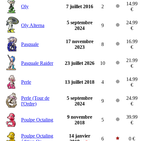
14.99
Oly
7 juillet 2016
2
€
5 septembre
24.99
Oly Alterna
9
2024
€
17 novembre
16.99
Pasquale
8
2023
€
21.99
Pasquale Raider
23 juillet 2026
10
€
14.99
Perle
13 juillet 2018
4
€
Perle (Tour de
5 septembre
24.99
9
l'Ordre)
2024
€
9 novembre
39.99
Poulpe Octaling
5
2018
€
Poulpe Octaling
14 janvier
6
0 €