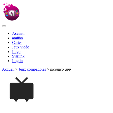
Accueil
amiibo
Cartes
Jeux vidéo
Lego
Starlink
Log in
Accueil
>
Jeux compatibles
>
niconico app