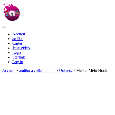
Accueil
amiibo
Cartes
Jeux vidéo
Lego
Starlink
Log in
Accueil
>
amiibo à collectionner
>
Univers
> Méli et Mélo Nook