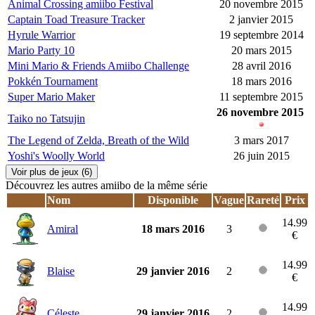
Animal Crossing amiibo Festival
20 novembre 2015
Captain Toad Treasure Tracker
2 janvier 2015
Hyrule Warrior
19 septembre 2014
Mario Party 10
20 mars 2015
Mini Mario & Friends Amiibo Challenge
28 avril 2016
Pokkén Tournament
18 mars 2016
Super Mario Maker
11 septembre 2015
26 novembre 2015
Taiko no Tatsujin
The Legend of Zelda, Breath of the Wild
3 mars 2017
Yoshi's Woolly World
26 juin 2015
Voir plus de jeux (6)
Découvrez les autres amiibo de la même série
Nom
Disponible
Vague
Rareté
Prix
14.99
Amiral
18 mars 2016
3
€
14.99
Blaise
29 janvier 2016
2
€
14.99
Céleste
29 janvier 2016
2