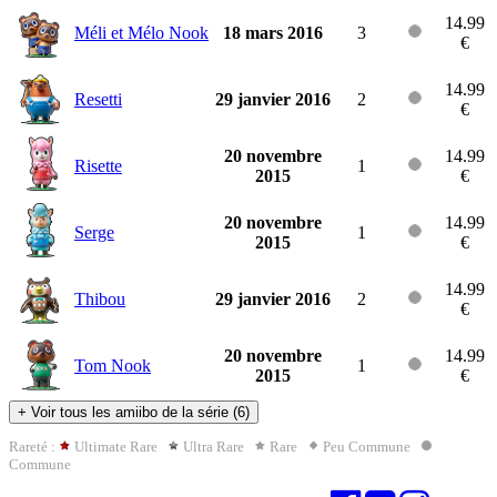
14.99
Méli et Mélo Nook
18 mars 2016
3
€
14.99
Resetti
29 janvier 2016
2
€
20 novembre
14.99
Risette
1
2015
€
20 novembre
14.99
Serge
1
2015
€
14.99
Thibou
29 janvier 2016
2
€
20 novembre
14.99
Tom Nook
1
2015
€
+
Voir tous les amiibo de la série (6)
Rareté :
Ultimate Rare
Ultra Rare
Rare
Peu Commune
Commune