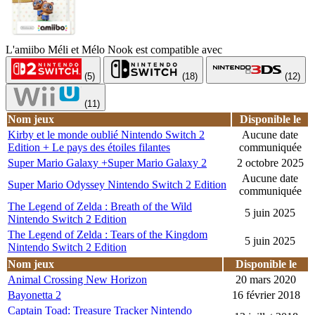
L'amiibo Méli et Mélo Nook est compatible avec
(5)
(18)
(12)
(11)
Nom jeux
Disponible le
Kirby et le monde oublié Nintendo Switch 2
Aucune date
Edition + Le pays des étoiles filantes
communiquée
Super Mario Galaxy +Super Mario Galaxy 2
2 octobre 2025
Aucune date
Super Mario Odyssey Nintendo Switch 2 Edition
communiquée
The Legend of Zelda : Breath of the Wild
5 juin 2025
Nintendo Switch 2 Edition
The Legend of Zelda : Tears of the Kingdom
5 juin 2025
Nintendo Switch 2 Edition
Nom jeux
Disponible le
Animal Crossing New Horizon
20 mars 2020
Bayonetta 2
16 février 2018
Captain Toad: Treasure Tracker Nintendo