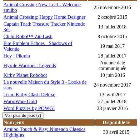
Animal Crossing New Leaf - Welcome
25 novembre 2016
amiibo
Animal Crossing: Happy Home Designer
2 octobre 2015
Captain Toad: Treasure Tracker Nintendo
13 juillet 2018
3ds
Chibi-Robo!™ Zip Lash
8 octobre 2015
Fire Emblem Echoes - Shadows of
19 mai 2017
Valentia
Hey ! Pikmin
28 juillet 2017
Aucune date
Hyrule Warriors : Legends
communiquée
Kirby Planet Robobot
10 juin 2016
La nouvelle Maison du Style 3 - Looks de
24 novembre 2017
stars
Team Kirby Clash Deluxe
13 avril 2017
WarioWare Gold
27 juillet 2018
Word Puzzles by POWGI
28 janvier 2016
Voir plus de jeux (7)
Nom jeux
Disponible le
Amiibo Touch & Play: Nintendo Classics
30 avril 2015
Highlights