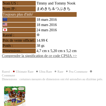
Nom US :
Timmy and Tommy Nook
Nom JP :
まめきち＆つぶきち
Toujours plus d'info'
18 mars 2016
18 mars 2016
24 mars 2016
Rareté :
Prix de vente officiel :
14.99 €
Poids :
38 gr.
Dimensions :
4,7 cm x 5,20 cm x 5,2 cm
Comprendre la signification de ce code CPSIA >>
Rareté :
Ultimate Rare
Ultra Rare
Rare
Peu Commune
Commune
Dimensions : certaines mesures de dimension ont été arrondies au dizième près.