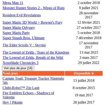
Mega Man 11
2 octobre 2018
Monster Hunter Stories 2 - Wings of Ruin
9 juillet 2021
28 novembre
Resident Evil Revelations
2017
Super Mario 3D World + Bowser's Fury
12 février 2021
Super Mario Odyssey
27 octobre 2017
Super Mario Party
5 octobre 2018
Super Smash Bros. Ultimate
7 décembre 2018
17 novembre
The Elder Scrolls V : Skyrim
2017
The Legend of Zelda : Tears of the Kingdom
13 mai 2023
The Legend of Zelda, Breath of the Wild
3 mars 2017
Xenoblade Chronicles 3
29 juillet 2022
Voir plus de jeux (14)
Nom jeux
Disponible le
Captain Toad: Treasure Tracker Nintendo
13 juillet 2018
3ds
Chibi-Robo!™ Zip Lash
8 octobre 2015
Fire Emblem Echoes - Shadows of
19 mai 2017
Valentia
Hey ! Pikmin
28 juillet 2017