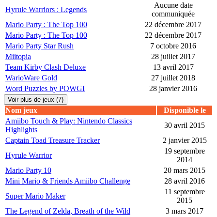
Aucune date
Hyrule Warriors : Legends
communiquée
Mario Party : The Top 100
22 décembre 2017
Mario Party : The Top 100
22 décembre 2017
Mario Party Star Rush
7 octobre 2016
Miitopia
28 juillet 2017
Team Kirby Clash Deluxe
13 avril 2017
WarioWare Gold
27 juillet 2018
Word Puzzles by POWGI
28 janvier 2016
Voir plus de jeux (7)
Nom jeux
Disponible le
Amiibo Touch & Play: Nintendo Classics
30 avril 2015
Highlights
Captain Toad Treasure Tracker
2 janvier 2015
19 septembre
Hyrule Warrior
2014
Mario Party 10
20 mars 2015
Mini Mario & Friends Amiibo Challenge
28 avril 2016
11 septembre
Super Mario Maker
2015
The Legend of Zelda, Breath of the Wild
3 mars 2017