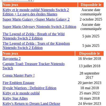
Nom jeux
Disponible le
Kirby et le monde oublié Nintendo Switch 2
Aucune date
Edition + Le pays des étoiles filantes
communiquée
Super Mario Galaxy +Super Mario Galaxy 2
2 octobre 2025
Aucune date
Super Mario Odyssey Nintendo Switch 2 Edition
communiquée
The Legend of Zelda : Breath of the Wild
5 juin 2025
Nintendo Switch 2 Edition
The Legend of Zelda : Tears of the Kingdom
5 juin 2025
Nintendo Switch 2 Edition
Nom jeux
Disponible le
Bayonetta 2
16 février 2018
Captain Toad: Treasure Tracker Nintendo
13 juillet 2018
Switch
28 septembre
Conga Master Party !
2017
Fire Emblem Engage
20 janvier 2023
Hyrule Warriors : Definitive Edition
18 mai 2018
Kirby et le monde oublié
25 mars 2022
Kirby Star Allies
16 mars 2018
Kirby's Return to Dream Land Deluxe
24 février 2023