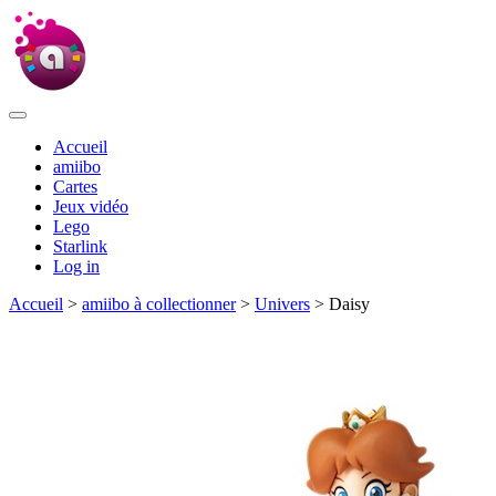
Accueil
amiibo
Cartes
Jeux vidéo
Lego
Starlink
Log in
Accueil
>
amiibo à collectionner
>
Univers
> Daisy