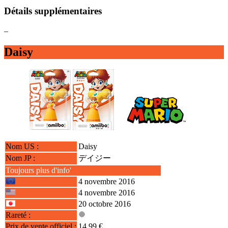
Détails supplémentaires
–
Daisy
Nom US :
Daisy
Nom JP :
デイジー
Toujours plus d'info'
4 novembre 2016
4 novembre 2016
20 octobre 2016
Rareté :
Prix de vente officiel :
14.99 €