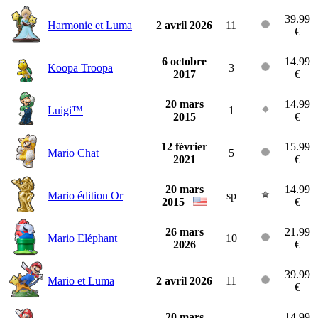
39.99
Harmonie et Luma
2 avril 2026
11
€
6 octobre
14.99
Koopa Troopa
3
2017
€
20 mars
14.99
Luigi™
1
2015
€
12 février
15.99
Mario Chat
5
2021
€
20 mars
14.99
Mario édition Or
sp
2015
€
26 mars
21.99
Mario Eléphant
10
2026
€
39.99
Mario et Luma
2 avril 2026
11
€
20 mars
14.99