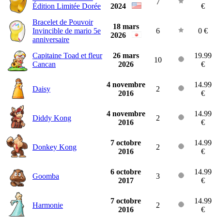
7
Édition Limitée Dorée
2024
€
Bracelet de Pouvoir
18 mars
Invincible de mario 5e
6
0 €
2026
anniversaire
Capitaine Toad et fleur
26 mars
19.99
10
Cancan
2026
€
4 novembre
14.99
Daisy
2
2016
€
4 novembre
14.99
Diddy Kong
2
2016
€
7 octobre
14.99
Donkey Kong
2
2016
€
6 octobre
14.99
Goomba
3
2017
€
7 octobre
14.99
Harmonie
2
2016
€