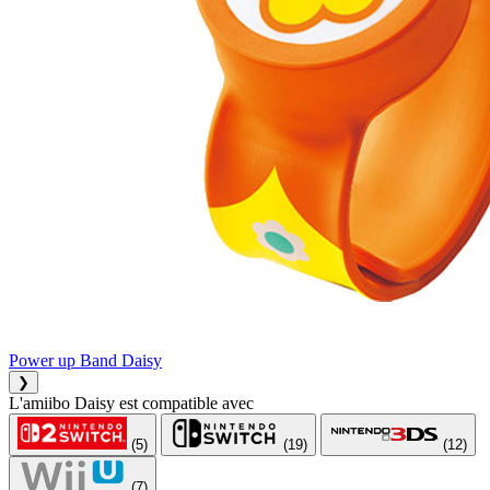
Power up Band Daisy
❯
L'amiibo Daisy est compatible avec
(5)
(19)
(12)
(7)