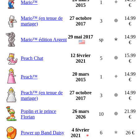
Mario™
1
2015
€
Mario™ (en tenue de
27 octobre
14.99
3
mariage)
2017
€
29 mai 2017
14.99
Mario™ édition Argent
sp
€
12 février
15.99
Peach Chat
5
2021
€
20 mars
14.99
Peach™
1
2015
€
Peach™ (en tenue de
27 octobre
14.99
3
mariage)
2017
€
Poplin et le prince
26 mars
21.99
10
Florian
2026
€
4 février
Power up Band Daisy
6
26 €
2021