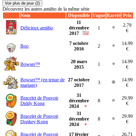
Voir plus de jeux (2)
Découvrez les autres amiibo de la même série
Nom
Disponible
Vague
Rareté
Prix
11
2.79
Délicieux amiibo
décembre
1
€
2017
7 octobre
14.99
Boo
2
2016
€
20 mars
14.99
Bowser™
1
2015
€
Bowser™ (en tenue de
27 octobre
14.99
3
mariage)
2017
€
31
Bracelet de Pouvoir
29.99
décembre
8
Diddy Kong
€
2024
31
Bracelet de Pouvoir
29.99
décembre
8
Donkey Kong
€
2024
Bracelet de Pouvoir
17 février
26.71