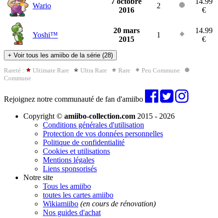
7 octobre
14.99
Wario
2
2016
€
20 mars
14.99
Yoshi™
1
2015
€
+
Voir tous les amiibo de la série (28)
Rareté :
Ultimate Rare
Ultra Rare
Rare
Peu Commune
Commune
Rejoignez notre communauté de fan d'amiibo
Copyright ©
amiibo-collection.com
2015 - 2026
Conditions générales d'utilisation
Protection de vos données personnelles
Politique de confidentialité
Cookies et utilisations
Mentions légales
Liens sponsorisés
Notre site
Tous les amiibo
toutes les cartes amiibo
Wikiamiibo
(en cours de rénovation)
Nos guides d'achat