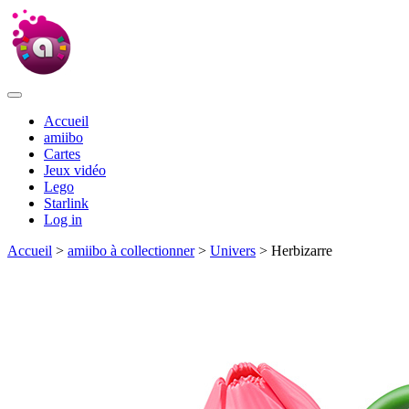
Accueil
amiibo
Cartes
Jeux vidéo
Lego
Starlink
Log in
Accueil
>
amiibo à collectionner
>
Univers
> Herbizarre