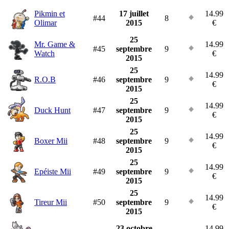
Pikmin et
17 juillet
14.99
#44
8
Olimar
2015
€
25
Mr. Game &
14.99
#45
septembre
9
Watch
€
2015
25
14.99
R.O.B
#46
septembre
9
€
2015
25
14.99
Duck Hunt
#47
septembre
9
€
2015
25
14.99
Boxer Mii
#48
septembre
9
€
2015
25
14.99
Epéiste Mii
#49
septembre
9
€
2015
25
14.99
Tireur Mii
#50
septembre
9
€
2015
23 octobre
14.99