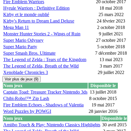
Fire Emblem Warriors
20 octobre 2017
Hyrule Warriors : Definitive Edition
18 mai 2018
Kirby et le monde oublié
25 mars 2022
Kirby's Return to Dream Land Deluxe
24 février 2023
Mega Man 11
2 octobre 2018
Monster Hunter Stories 2 - Wings of Ruin
9 juillet 2021
Super Mario Odyssey
27 octobre 2017
Super Mario Party
5 octobre 2018
Super Smash Bros. Ultimate
7 décembre 2018
The Legend of Zelda : Tears of the Kingdom
13 mai 2023
The Legend of Zelda, Breath of the Wild
3 mars 2017
Xenoblade Chronicles 3
29 juillet 2022
Voir plus de jeux (9)
Nom jeux
Disponible le
Captain Toad: Treasure Tracker Nintendo 3ds
13 juillet 2018
Chibi-Robo!™ Zip Lash
8 octobre 2015
Fire Emblem Echoes - Shadows of Valentia
19 mai 2017
Word Puzzles by POWGI
28 janvier 2016
Nom jeux
Disponible le
Amiibo Touch & Play: Nintendo Classics Highlights
30 avril 2015