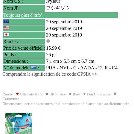
Nom US :
Ivysaur
Nom JP :
フシギソウ
Toujours plus d'info'
20 septembre 2019
20 septembre 2019
20 septembre 2019
Rareté :
Prix de vente officiel :
15.99 €
Poids :
76 gr.
Dimensions :
7,1 cm x 5,5 cm x 6,7 cm
N° de modèle
:
PUA - NVL - C -
AADA
- EUR - C4
Comprendre la signification de ce code CPSIA >>
Rareté :
Ultimate Rare
Ultra Rare
Rare
Peu Commune
Commune
Dimensions : certaines mesures de dimension ont été arrondies au dizième près.