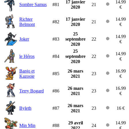
17 janvier
14.99
Sombre Samus
#81
21
2020
€
Richter
17 janvier
14.99
#82
21
Belmont
2020
€
25
14.99
Joker
#83
septembre
22
€
2020
25
14.99
le Héros
#84
septembre
22
€
2020
Banjo et
26 mars
16.99
#85
23
Kazooie
2021
€
26 mars
16.99
Terry Bogard
#86
23
2021
€
26 mars
Byleth
#87
23
16 €
2021
29 avril
14.99
Min Min
#88
24
2022
€