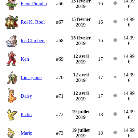
15 février
14.99
Fleur Piranha
#66
16
2019
€
15 février
14.99
Roi K. Rool
#67
16
2019
€
15 février
14.99
Ice Climbers
#68
16
2019
€
12 avril
14.99
Ken
#69
17
2019
€
12 avril
14.99
Link jeune
#70
17
2019
€
12 avril
14.99
Daisy
#71
17
2019
€
19 juillet
14.99
Pichu
#72
18
2019
€
19 juillet
14.99
Marie
#73
18
2019
€