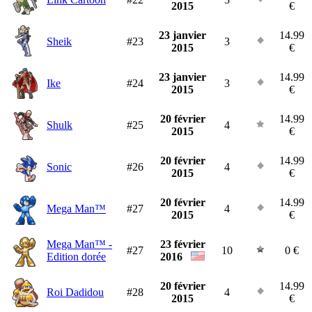
2015
€
23 janvier
14.99
Sheik
#23
3
2015
€
23 janvier
14.99
Ike
#24
3
2015
€
20 février
14.99
Shulk
#25
4
2015
€
20 février
14.99
Sonic
#26
4
2015
€
20 février
14.99
Mega Man™
#27
4
2015
€
Mega Man™ -
23 février
#27
10
0 €
Edition dorée
2016
20 février
14.99
Roi Dadidou
#28
4
2015
€