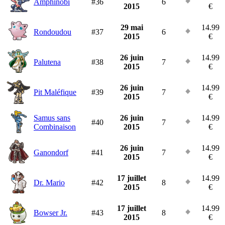
Amphinobi
#36
6
2015
€
29 mai
14.99
Rondoudou
#37
6
2015
€
26 juin
14.99
Palutena
#38
7
2015
€
26 juin
14.99
Pit Maléfique
#39
7
2015
€
Samus sans
26 juin
14.99
#40
7
Combinaison
2015
€
26 juin
14.99
Ganondorf
#41
7
2015
€
17 juillet
14.99
Dr. Mario
#42
8
2015
€
17 juillet
14.99
Bowser Jr.
#43
8
2015
€