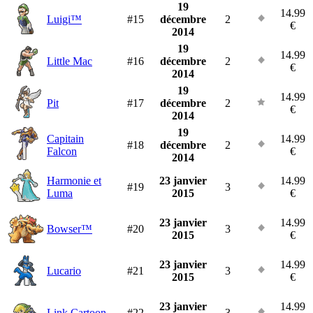
19
14.99
Luigi™
#15
décembre
2
€
2014
19
14.99
Little Mac
#16
décembre
2
€
2014
19
14.99
Pit
#17
décembre
2
€
2014
19
Capitain
14.99
#18
décembre
2
Falcon
€
2014
Harmonie et
23 janvier
14.99
#19
3
Luma
2015
€
23 janvier
14.99
Bowser™
#20
3
2015
€
23 janvier
14.99
Lucario
#21
3
2015
€
23 janvier
14.99
Link Cartoon
#22
3