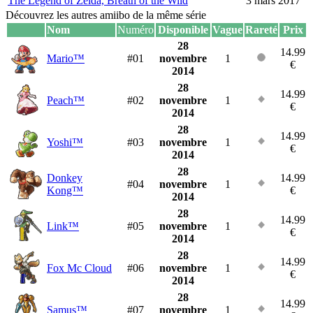
The Legend of Zelda, Breath of the Wild
3 mars 2017
Découvrez les autres amiibo de la même série
Nom
Numéro
Disponible
Vague
Rareté
Prix
28
14.99
Mario™
#01
novembre
1
€
2014
28
14.99
Peach™
#02
novembre
1
€
2014
28
14.99
Yoshi™
#03
novembre
1
€
2014
28
Donkey
14.99
#04
novembre
1
Kong™
€
2014
28
14.99
Link™
#05
novembre
1
€
2014
28
14.99
Fox Mc Cloud
#06
novembre
1
€
2014
28
14.99
Samus™
#07
novembre
1