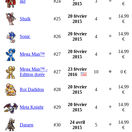
Ike
#24
3
2015
€
20 février
14.99
Shulk
#25
4
2015
€
20 février
14.99
Sonic
#26
4
2015
€
20 février
14.99
Mega Man™
#27
4
2015
€
Mega Man™ -
23 février
#27
10
0 €
Edition dorée
2016
20 février
14.99
Roi Dadidou
#28
4
2015
€
20 février
14.99
Meta Knight
#29
4
2015
€
24 avril
14.99
Daraen
#30
5
2015
€