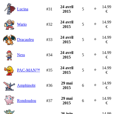
24 avril
14.99
Lucina
#31
5
2015
€
24 avril
14.99
Wario
#32
5
2015
€
24 avril
14.99
Dracaufeu
#33
5
2015
€
24 avril
14.99
Ness
#34
5
2015
€
24 avril
14.99
PAC-MAN™
#35
5
2015
€
29 mai
14.99
Amphinobi
#36
6
2015
€
29 mai
14.99
Rondoudou
#37
6
2015
€
26 juin
14.99