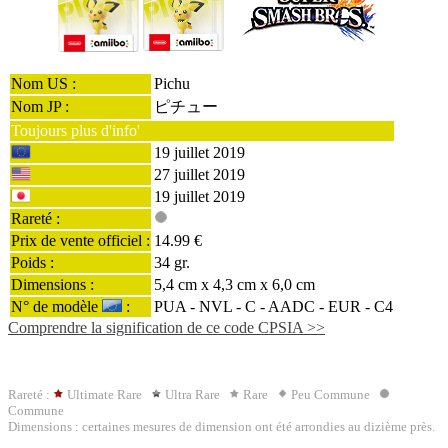
Nom US :
Pichu
Nom JP :
ピチュー
Toujours plus d'info'
19 juillet 2019
27 juillet 2019
19 juillet 2019
Rareté :
Prix de vente officiel :
14.99 €
Poids :
34 gr.
Dimensions :
5,4 cm x 4,3 cm x 6,0 cm
N° de modèle
:
PUA - NVL - C -
AADC
- EUR - C4
Comprendre la signification de ce code CPSIA >>
Rareté :
Ultimate Rare
Ultra Rare
Rare
Peu Commune
Commune
Dimensions : certaines mesures de dimension ont été arrondies au dizième près.