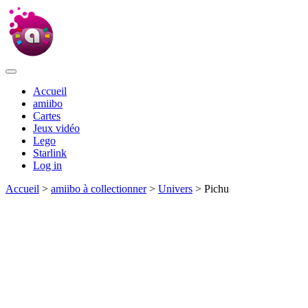
Accueil
amiibo
Cartes
Jeux vidéo
Lego
Starlink
Log in
Accueil
>
amiibo à collectionner
>
Univers
> Pichu