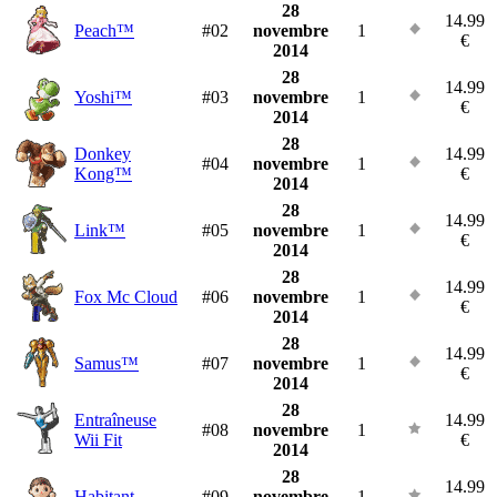
28
14.99
Peach™
#02
novembre
1
€
2014
28
14.99
Yoshi™
#03
novembre
1
€
2014
28
Donkey
14.99
#04
novembre
1
Kong™
€
2014
28
14.99
Link™
#05
novembre
1
€
2014
28
14.99
Fox Mc Cloud
#06
novembre
1
€
2014
28
14.99
Samus™
#07
novembre
1
€
2014
28
Entraîneuse
14.99
#08
novembre
1
Wii Fit
€
2014
28
14.99
Habitant
#09
novembre
1