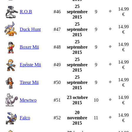
25
14.99
R.O.B
#46
septembre
9
€
2015
25
14.99
Duck Hunt
#47
septembre
9
€
2015
25
14.99
Boxer Mii
#48
septembre
9
€
2015
25
14.99
Epéiste Mii
#49
septembre
9
€
2015
25
14.99
Tireur Mii
#50
septembre
9
€
2015
23 octobre
14.99
Mewtwo
#51
10
2015
€
20
14.99
Falco
#52
novembre
11
€
2015