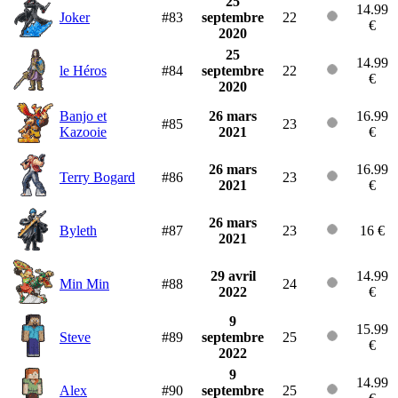
25
14.99
Joker
#83
septembre
22
€
2020
25
14.99
le Héros
#84
septembre
22
€
2020
Banjo et
26 mars
16.99
#85
23
Kazooie
2021
€
26 mars
16.99
Terry Bogard
#86
23
2021
€
26 mars
Byleth
#87
23
16 €
2021
29 avril
14.99
Min Min
#88
24
2022
€
9
15.99
Steve
#89
septembre
25
€
2022
9
14.99
Alex
#90
septembre
25