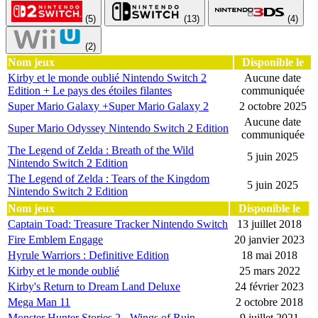
(5)
(13)
(4)
(2)
Nom jeux
Disponible le
Kirby et le monde oublié Nintendo Switch 2
Aucune date
Edition + Le pays des étoiles filantes
communiquée
Super Mario Galaxy +Super Mario Galaxy 2
2 octobre 2025
Aucune date
Super Mario Odyssey Nintendo Switch 2 Edition
communiquée
The Legend of Zelda : Breath of the Wild
5 juin 2025
Nintendo Switch 2 Edition
The Legend of Zelda : Tears of the Kingdom
5 juin 2025
Nintendo Switch 2 Edition
Nom jeux
Disponible le
Captain Toad: Treasure Tracker Nintendo Switch
13 juillet 2018
Fire Emblem Engage
20 janvier 2023
Hyrule Warriors : Definitive Edition
18 mai 2018
Kirby et le monde oublié
25 mars 2022
Kirby's Return to Dream Land Deluxe
24 février 2023
Mega Man 11
2 octobre 2018
Monster Hunter Stories 2 - Wings of Ruin
9 juillet 2021