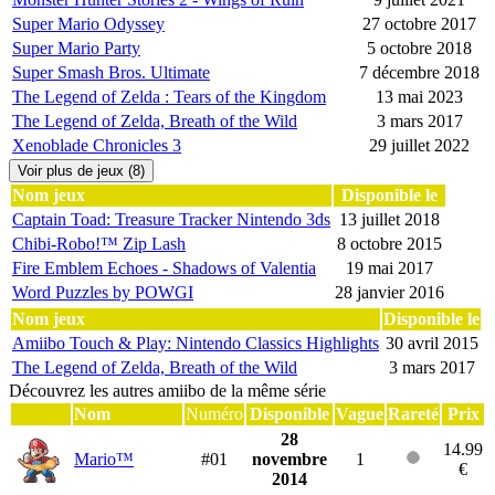
Super Mario Odyssey
27 octobre 2017
Super Mario Party
5 octobre 2018
Super Smash Bros. Ultimate
7 décembre 2018
The Legend of Zelda : Tears of the Kingdom
13 mai 2023
The Legend of Zelda, Breath of the Wild
3 mars 2017
Xenoblade Chronicles 3
29 juillet 2022
Voir plus de jeux (8)
Nom jeux
Disponible le
Captain Toad: Treasure Tracker Nintendo 3ds
13 juillet 2018
Chibi-Robo!™ Zip Lash
8 octobre 2015
Fire Emblem Echoes - Shadows of Valentia
19 mai 2017
Word Puzzles by POWGI
28 janvier 2016
Nom jeux
Disponible le
Amiibo Touch & Play: Nintendo Classics Highlights
30 avril 2015
The Legend of Zelda, Breath of the Wild
3 mars 2017
Découvrez les autres amiibo de la même série
Nom
Numéro
Disponible
Vague
Rareté
Prix
28
14.99
Mario™
#01
novembre
1
€
2014