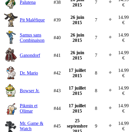
Palutena
#38
7
2015
€
26 juin
14.99
Pit Maléfique
#39
7
2015
€
Samus sans
26 juin
14.99
#40
7
Combinaison
2015
€
26 juin
14.99
Ganondorf
#41
7
2015
€
17 juillet
14.99
Dr. Mario
#42
8
2015
€
17 juillet
14.99
Bowser Jr.
#43
8
2015
€
Pikmin et
17 juillet
14.99
#44
8
Olimar
2015
€
25
Mr. Game &
14.99
#45
septembre
9
Watch
€
2015