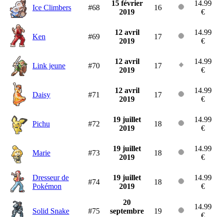
15 février
14.99
Ice Climbers
#68
16
2019
€
12 avril
14.99
Ken
#69
17
2019
€
12 avril
14.99
Link jeune
#70
17
2019
€
12 avril
14.99
Daisy
#71
17
2019
€
19 juillet
14.99
Pichu
#72
18
2019
€
19 juillet
14.99
Marie
#73
18
2019
€
Dresseur de
19 juillet
14.99
#74
18
Pokémon
2019
€
20
14.99
Solid Snake
#75
septembre
19
€