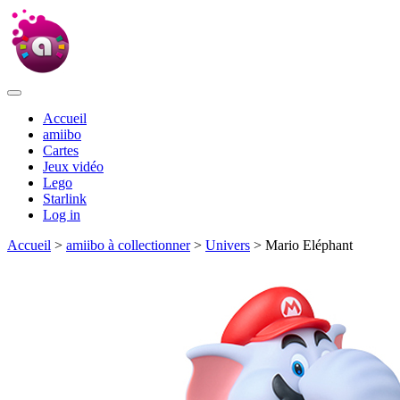
Accueil
amiibo
Cartes
Jeux vidéo
Lego
Starlink
Log in
Accueil
>
amiibo à collectionner
>
Univers
> Mario Eléphant