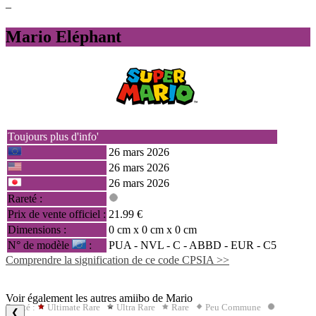
–
Mario Eléphant
Toujours plus d'info'
26 mars 2026
26 mars 2026
26 mars 2026
Rareté :
Prix de vente officiel :
21.99 €
Dimensions :
0 cm x 0 cm x 0 cm
N° de modèle
:
PUA - NVL - C -
ABBD
- EUR - C5
Comprendre la signification de ce code CPSIA >>
Voir également les autres amiibo de Mario
Rareté :
Ultimate Rare
Ultra Rare
Rare
Peu Commune
❮