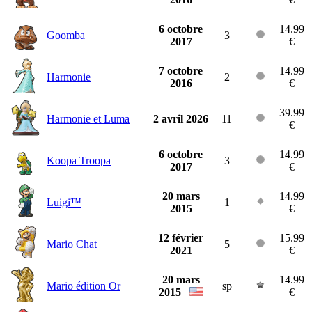
6 octobre
14.99
Goomba
3
2017
€
7 octobre
14.99
Harmonie
2
2016
€
39.99
Harmonie et Luma
2 avril 2026
11
€
6 octobre
14.99
Koopa Troopa
3
2017
€
20 mars
14.99
Luigi™
1
2015
€
12 février
15.99
Mario Chat
5
2021
€
20 mars
14.99
Mario édition Or
sp
2015
€