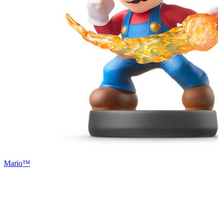
Mario™