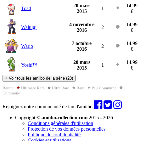
20 mars
14.99
Toad
1
2015
€
4 novembre
14.99
Waluigi
2
2016
€
7 octobre
14.99
Wario
2
2016
€
20 mars
14.99
Yoshi™
1
2015
€
+
Voir tous les amiibo de la série (28)
Rareté :
Ultimate Rare
Ultra Rare
Rare
Peu Commune
Commune
Rejoignez notre communauté de fan d'amiibo
Copyright ©
amiibo-collection.com
2015 - 2026
Conditions générales d'utilisation
Protection de vos données personnelles
Politique de confidentialité
Cookies et utilisations