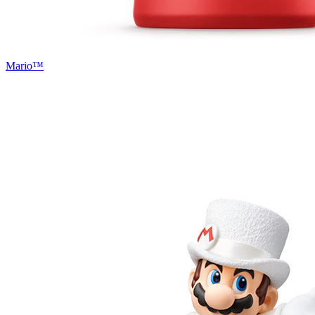
Mario™