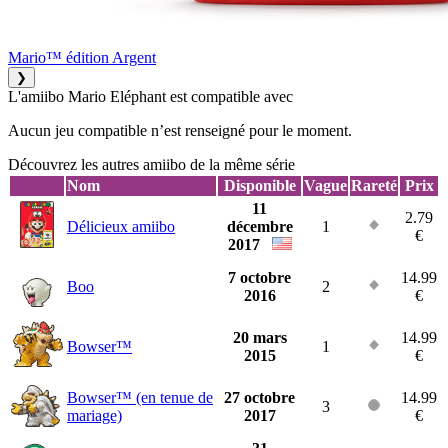
Mario™ édition Argent
❯
L'amiibo Mario Eléphant est compatible avec
Aucun jeu compatible n’est renseigné pour le moment.
Découvrez les autres amiibo de la même série
Nom
Disponible
Vague
Rareté
Prix
11
2.79
Délicieux amiibo
décembre
1
€
2017
7 octobre
14.99
Boo
2
2016
€
20 mars
14.99
Bowser™
1
2015
€
Bowser™ (en tenue de
27 octobre
14.99
3
mariage)
2017
€