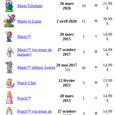
26 mars
21.99
Mario Eléphant
10
2026
€
39.99
Mario et Luma
2 avril 2026
11
€
20 mars
14.99
Mario™
1
2015
€
Mario™ (en tenue de
27 octobre
14.99
3
mariage)
2017
€
29 mai 2017
14.99
Mario™ édition Argent
sp
€
12 février
15.99
Peach Chat
5
2021
€
20 mars
14.99
Peach™
1
2015
€
Peach™ (en tenue de
27 octobre
14.99
3