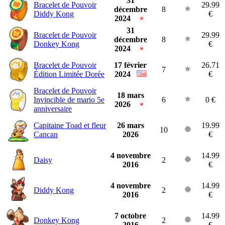
31
Bracelet de Pouvoir
29.99
décembre
8
Diddy Kong
€
2024
31
Bracelet de Pouvoir
29.99
décembre
8
Donkey Kong
€
2024
Bracelet de Pouvoir
17 février
26.71
7
Édition Limitée Dorée
2024
€
Bracelet de Pouvoir
18 mars
Invincible de mario 5e
6
0 €
2026
anniversaire
Capitaine Toad et fleur
26 mars
19.99
10
Cancan
2026
€
4 novembre
14.99
Daisy
2
2016
€
4 novembre
14.99
Diddy Kong
2
2016
€
7 octobre
14.99
Donkey Kong
2
2016
€