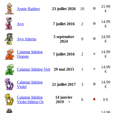
21.99
Angie Raiders
23 juillet 2026
10
€
14.99
Ayo
7 juillet 2016
2
€
5 septembre
24.99
Ayo Alterna
9
2024
€
Calamar Inkling
14.99
7 juillet 2016
2
Orange
€
14.99
Calamar Inkling Vert
29 mai 2015
1
€
Calamar Inkling
14.99
21 juillet 2017
3
Violet
€
Calamar Inkling
14 janvier
6
0 €
Violet édition Or
2019
14.99