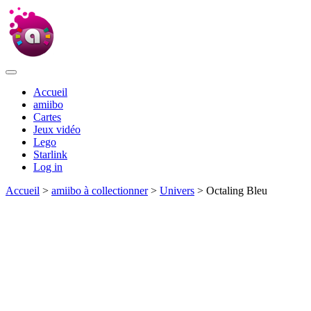
Accueil
amiibo
Cartes
Jeux vidéo
Lego
Starlink
Log in
Accueil
>
amiibo à collectionner
>
Univers
> Octaling Bleu