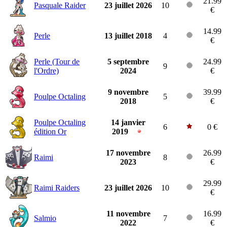
21.99
Pasquale Raider
23 juillet 2026
10
€
14.99
Perle
13 juillet 2018
4
€
Perle (Tour de
5 septembre
24.99
9
l'Ordre)
2024
€
9 novembre
39.99
Poulpe Octaling
5
2018
€
Poulpe Octaling
14 janvier
6
0 €
édition Or
2019
17 novembre
26.99
Raimi
8
2023
€
29.99
Raimi Raiders
23 juillet 2026
10
€
11 novembre
16.99
Salmio
7
2022
€