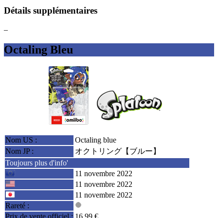
Détails supplémentaires
–
Octaling Bleu
Nom US :
Octaling blue
Nom JP :
オクトリング【ブルー】
Toujours plus d'info'
11 novembre 2022
11 novembre 2022
11 novembre 2022
Rareté :
Prix de vente officiel :
16.99 €