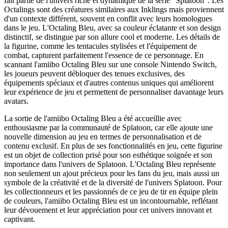
fait partie de l'univers riche et dynamique de la série "Splatoon". Les
Octalings sont des créatures similaires aux Inklings mais proviennent
d'un contexte différent, souvent en conflit avec leurs homologues
dans le jeu. L'Octaling Bleu, avec sa couleur éclatante et son design
distinctif, se distingue par son allure cool et moderne. Les détails de
la figurine, comme les tentacules stylisées et l'équipement de
combat, capturent parfaitement l'essence de ce personnage. En
scannant l'amiibo Octaling Bleu sur une console Nintendo Switch,
les joueurs peuvent débloquer des tenues exclusives, des
équipements spéciaux et d'autres contenus uniques qui améliorent
leur expérience de jeu et permettent de personnaliser davantage leurs
avatars.
La sortie de l'amiibo Octaling Bleu a été accueillie avec
enthousiasme par la communauté de Splatoon, car elle ajoute une
nouvelle dimension au jeu en termes de personnalisation et de
contenu exclusif. En plus de ses fonctionnalités en jeu, cette figurine
est un objet de collection prisé pour son esthétique soignée et son
importance dans l'univers de Splatoon. L'Octaling Bleu représente
non seulement un ajout précieux pour les fans du jeu, mais aussi un
symbole de la créativité et de la diversité de l'univers Splatoon. Pour
les collectionneurs et les passionnés de ce jeu de tir en équipe plein
de couleurs, l'amiibo Octaling Bleu est un incontournable, reflétant
leur dévouement et leur appréciation pour cet univers innovant et
captivant.