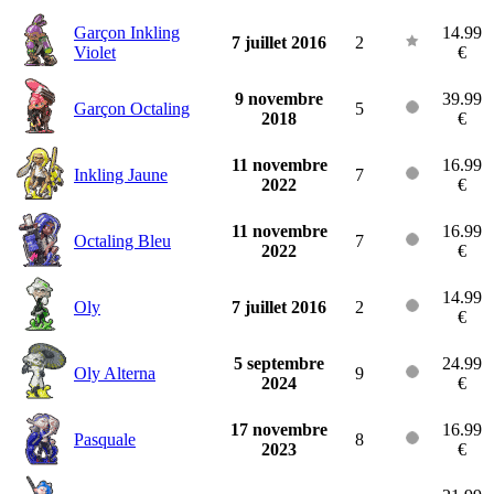
Garçon Inkling
14.99
7 juillet 2016
2
Violet
€
9 novembre
39.99
Garçon Octaling
5
2018
€
11 novembre
16.99
Inkling Jaune
7
2022
€
11 novembre
16.99
Octaling Bleu
7
2022
€
14.99
Oly
7 juillet 2016
2
€
5 septembre
24.99
Oly Alterna
9
2024
€
17 novembre
16.99
Pasquale
8
2023
€