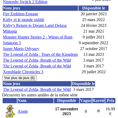
Nintendo Switch 2 Edition
Nom jeux
Disponible le
Fire Emblem Engage
20 janvier 2023
Kirby et le monde oublié
25 mars 2022
Kirby's Return to Dream Land Deluxe
24 février 2023
Miitopia
21 mai 2021
Monster Hunter Stories 2 - Wings of Ruin
9 juillet 2021
Splatoon 3
9 septembre 2022
Super Mario Odyssey
27 octobre 2017
The Legend of Zelda : Tears of the Kingdom
13 mai 2023
The Legend of Zelda, Breath of the Wild
3 mars 2017
The Legend of Zelda, Breath of the Wild
3 mars 2017
Xenoblade Chronicles 3
29 juillet 2022
Voir plus de jeux (6)
Nom jeux
Disponible le
The Legend of Zelda, Breath of the Wild
3 mars 2017
Découvrez les autres amiibo de la même série
Nom
Disponible
Vague
Rareté
Prix
17 novembre
16.99
Angie
8
2023
€