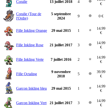
Coralie
13 juillet 2018
4
€
Coralie (Tour de
5 septembre
9
0 €
l'Ordre)
2024
14.99
Fille Inkling Orange
29 mai 2015
1
€
14.99
Fille Inkling Rose
21 juillet 2017
3
€
14.99
Fille Inkling Verte
7 juillet 2016
2
€
9 novembre
39.99
Fille Octaling
5
2018
€
14.99
Garçon Inkling bleu
29 mai 2015
1
€
14.99
Garçon Inkling Vert
21 juillet 2017
3
€