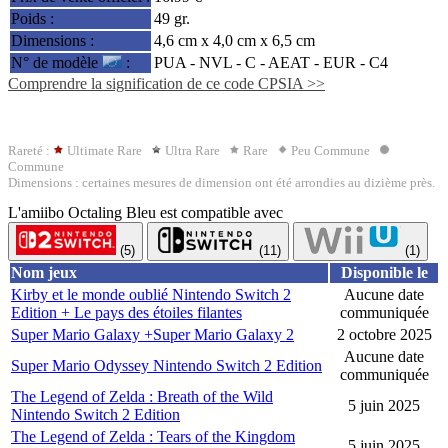
Poids :
49 gr.
Dimensions :
4,6 cm x 4,0 cm x 6,5 cm
N° de modèle
:
PUA - NVL - C -
AEAT
- EUR - C4
Comprendre la signification de ce code CPSIA >>
Rareté :
Ultimate Rare
Ultra Rare
Rare
Peu Commune
Commune
Dimensions : certaines mesures de dimension ont été arrondies au dizième près.
L'amiibo Octaling Bleu est compatible avec
(5)
(11)
(1)
Nom jeux
Disponible le
Kirby et le monde oublié Nintendo Switch 2
Aucune date
Edition + Le pays des étoiles filantes
communiquée
Super Mario Galaxy +Super Mario Galaxy 2
2 octobre 2025
Aucune date
Super Mario Odyssey Nintendo Switch 2 Edition
communiquée
The Legend of Zelda : Breath of the Wild
5 juin 2025
Nintendo Switch 2 Edition
The Legend of Zelda : Tears of the Kingdom
5 juin 2025