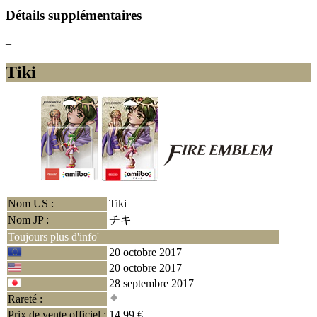
Détails supplémentaires
–
Tiki
Nom US :
Tiki
Nom JP :
チキ
Toujours plus d'info'
20 octobre 2017
20 octobre 2017
28 septembre 2017
Rareté :
Prix de vente officiel :
14.99 €