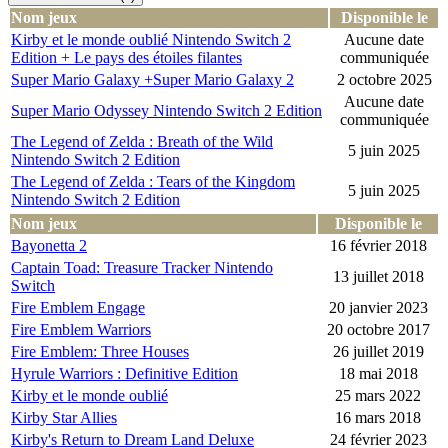
Nom jeux
Disponible le
Kirby et le monde oublié Nintendo Switch 2
Aucune date
Edition + Le pays des étoiles filantes
communiquée
Super Mario Galaxy +Super Mario Galaxy 2
2 octobre 2025
Aucune date
Super Mario Odyssey Nintendo Switch 2 Edition
communiquée
The Legend of Zelda : Breath of the Wild
5 juin 2025
Nintendo Switch 2 Edition
The Legend of Zelda : Tears of the Kingdom
5 juin 2025
Nintendo Switch 2 Edition
Nom jeux
Disponible le
Bayonetta 2
16 février 2018
Captain Toad: Treasure Tracker Nintendo
13 juillet 2018
Switch
Fire Emblem Engage
20 janvier 2023
Fire Emblem Warriors
20 octobre 2017
Fire Emblem: Three Houses
26 juillet 2019
Hyrule Warriors : Definitive Edition
18 mai 2018
Kirby et le monde oublié
25 mars 2022
Kirby Star Allies
16 mars 2018
Kirby's Return to Dream Land Deluxe
24 février 2023