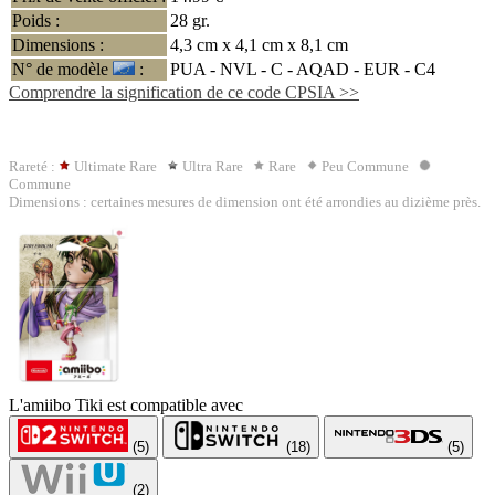
Poids :
28 gr.
Dimensions :
4,3 cm x 4,1 cm x 8,1 cm
N° de modèle
:
PUA - NVL - C -
AQAD
- EUR - C4
Comprendre la signification de ce code CPSIA >>
Rareté :
Ultimate Rare
Ultra Rare
Rare
Peu Commune
Commune
Dimensions : certaines mesures de dimension ont été arrondies au dizième près.
L'amiibo Tiki est compatible avec
(5)
(18)
(5)
(2)