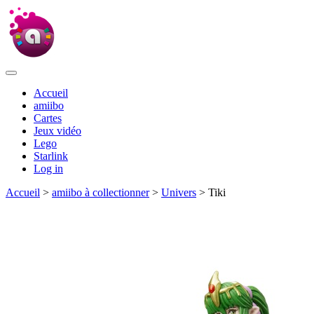
Accueil
amiibo
Cartes
Jeux vidéo
Lego
Starlink
Log in
Accueil
>
amiibo à collectionner
>
Univers
> Tiki