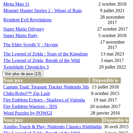
Mega Man 11
2 octobre 2018
Monster Hunter Stories 2 - Wings of Ruin
9 juillet 2021
28 novembre
Resident Evil Revelations
2017
Super Mario Odyssey
27 octobre 2017
Super Mario Party
5 octobre 2018
17 novembre
The Elder Scrolls V : Skyrim
2017
The Legend of Zelda : Tears of the Kingdom
13 mai 2023
The Legend of Zelda, Breath of the Wild
3 mars 2017
Xenoblade Chronicles 3
29 juillet 2022
Voir plus de jeux (13)
Nom jeux
Disponible le
Captain Toad: Treasure Tracker Nintendo 3ds
13 juillet 2018
Chibi-Robo!™ Zip Lash
8 octobre 2015
Fire Emblem Echoes - Shadows of Valentia
19 mai 2017
Fire Emblem Warriors - 3DS
20 octobre 2017
Word Puzzles by POWGI
28 janvier 2016
Nom jeux
Disponible le
Amiibo Touch & Play: Nintendo Classics Highlights
30 avril 2015