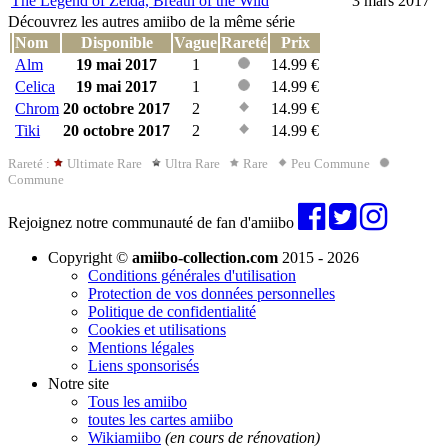
The Legend of Zelda, Breath of the Wild
3 mars 2017
Découvrez les autres amiibo de la même série
Nom
Disponible
Vague
Rareté
Prix
Alm
19 mai 2017
1
14.99 €
Celica
19 mai 2017
1
14.99 €
Chrom
20 octobre 2017
2
14.99 €
Tiki
20 octobre 2017
2
14.99 €
Rareté :
Ultimate Rare
Ultra Rare
Rare
Peu Commune
Commune
Rejoignez notre communauté de fan d'amiibo
Copyright ©
amiibo-collection.com
2015 - 2026
Conditions générales d'utilisation
Protection de vos données personnelles
Politique de confidentialité
Cookies et utilisations
Mentions légales
Liens sponsorisés
Notre site
Tous les amiibo
toutes les cartes amiibo
Wikiamiibo
(en cours de rénovation)