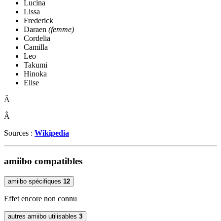
Lucina
Lissa
Frederick
Daraen
(femme)
Cordelia
Camilla
Leo
Takumi
Hinoka
Elise
Â
Â
Sources :
Wikipedia
amiibo compatibles
amiibo spécifiques
12
Effet encore non connu
autres amiibo utilisables
3