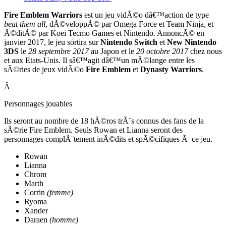
Fire Emblem Warriors
est un jeu vidÃ©o dâ€™action de type
beat them all
, dÃ©veloppÃ© par Omega Force et Team Ninja, et
Ã©ditÃ© par Koei Tecmo Games et Nintendo. AnnoncÃ© en
janvier 2017, le jeu sortira sur
Nintendo Switch
et
New Nintendo
3DS
le
28 septembre 2017
au Japon et le
20 octobre 2017
chez nous
et aux Etats-Unis. Il sâ€™agit dâ€™un mÃ©lange entre les
sÃ©ries de jeux vidÃ©o
Fire Emblem
et
Dynasty Warriors
.
Â
Personnages jouables
Ils seront au nombre de 18 hÃ©ros trÃ¨s connus des fans de la
sÃ©rie Fire Emblem. Seuls Rowan et Lianna seront des
personnages complÃ¨tement inÃ©dits et spÃ©cifiques Ã ce jeu.
Rowan
Lianna
Chrom
Marth
Corrin
(femme)
Ryoma
Xander
Daraen
(homme)