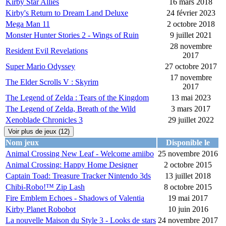
Kirby Star Allies
16 mars 2018
Kirby's Return to Dream Land Deluxe
24 février 2023
Mega Man 11
2 octobre 2018
Monster Hunter Stories 2 - Wings of Ruin
9 juillet 2021
28 novembre
Resident Evil Revelations
2017
Super Mario Odyssey
27 octobre 2017
17 novembre
The Elder Scrolls V : Skyrim
2017
The Legend of Zelda : Tears of the Kingdom
13 mai 2023
The Legend of Zelda, Breath of the Wild
3 mars 2017
Xenoblade Chronicles 3
29 juillet 2022
Voir plus de jeux (12)
Nom jeux
Disponible le
Animal Crossing New Leaf - Welcome amiibo
25 novembre 2016
Animal Crossing: Happy Home Designer
2 octobre 2015
Captain Toad: Treasure Tracker Nintendo 3ds
13 juillet 2018
Chibi-Robo!™ Zip Lash
8 octobre 2015
Fire Emblem Echoes - Shadows of Valentia
19 mai 2017
Kirby Planet Robobot
10 juin 2016
La nouvelle Maison du Style 3 - Looks de stars
24 novembre 2017