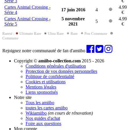
Série 3
€
Cartes Animal Crossing -
4.99
17 juin 2016
4
Série 4
€
Cartes Animal Crossing -
5 novembre
4.99
5
Série 5
2021
€
Rareté :
Ultimate Rare
Ultra Rare
Rare
Peu Commune
Commune
Rejoignez notre communauté de fan d'amiibo
Copyright ©
amiibo-collection.com
2015 - 2026
Conditions générales d'utilisation
Protection de vos données personnelles
Politique de confidentialité
Cookies et utilisations
Mentions légales
Liens sponsorisés
Notre site
Tous les amiibo
toutes les cartes amiibo
Wikiamiibo
(en cours de rénovation)
Nos guides d'achat
Foire aux questions
Mon compte