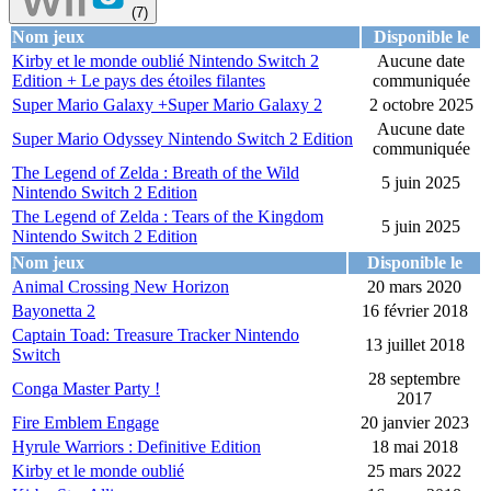
(7)
Nom jeux
Disponible le
Kirby et le monde oublié Nintendo Switch 2
Aucune date
Edition + Le pays des étoiles filantes
communiquée
Super Mario Galaxy +Super Mario Galaxy 2
2 octobre 2025
Aucune date
Super Mario Odyssey Nintendo Switch 2 Edition
communiquée
The Legend of Zelda : Breath of the Wild
5 juin 2025
Nintendo Switch 2 Edition
The Legend of Zelda : Tears of the Kingdom
5 juin 2025
Nintendo Switch 2 Edition
Nom jeux
Disponible le
Animal Crossing New Horizon
20 mars 2020
Bayonetta 2
16 février 2018
Captain Toad: Treasure Tracker Nintendo
13 juillet 2018
Switch
28 septembre
Conga Master Party !
2017
Fire Emblem Engage
20 janvier 2023
Hyrule Warriors : Definitive Edition
18 mai 2018
Kirby et le monde oublié
25 mars 2022