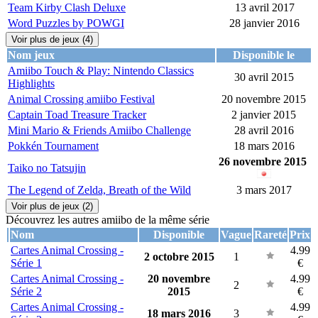
Team Kirby Clash Deluxe
13 avril 2017
Word Puzzles by POWGI
28 janvier 2016
Voir plus de jeux (4)
Nom jeux
Disponible le
Amiibo Touch & Play: Nintendo Classics
30 avril 2015
Highlights
Animal Crossing amiibo Festival
20 novembre 2015
Captain Toad Treasure Tracker
2 janvier 2015
Mini Mario & Friends Amiibo Challenge
28 avril 2016
Pokkén Tournament
18 mars 2016
26 novembre 2015
Taiko no Tatsujin
The Legend of Zelda, Breath of the Wild
3 mars 2017
Voir plus de jeux (2)
Découvrez les autres amiibo de la même série
Nom
Disponible
Vague
Rareté
Prix
Cartes Animal Crossing -
4.99
2 octobre 2015
1
Série 1
€
Cartes Animal Crossing -
20 novembre
4.99
2
Série 2
2015
€
Cartes Animal Crossing -
4.99
18 mars 2016
3