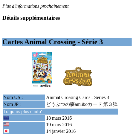
Plus d'informations prochainement
Détails supplémentaires
–
Cartes Animal Crossing - Série 3
Nom US :
Animal Crossing Cards - Series 3
Nom JP :
どうぶつの森amiiboカード 第３弾
Toujours plus d'info'
18 mars 2016
19 mars 2016
14 janvier 2016