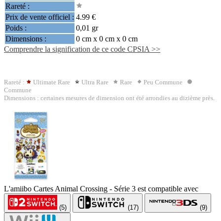
Rareté :
Prix de vente officiel :
4.99 €
Poids :
0,01 gr
Dimensions :
0 cm x 0 cm x 0 cm
Comprendre la signification de ce code CPSIA >>
Rareté :
Ultimate Rare
Ultra Rare
Rare
Peu Commune
Commune
Dimensions : certaines mesures de dimension ont été arrondies au dizième près.
L'amiibo Cartes Animal Crossing - Série 3 est compatible avec
(5)
(17)
(9)