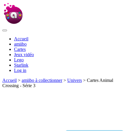
Accueil
amiibo
Cartes
Jeux vidéo
Lego
Starlink
Log in
Accueil
>
amiibo à collectionner
>
Univers
> Cartes Animal
Crossing - Série 3