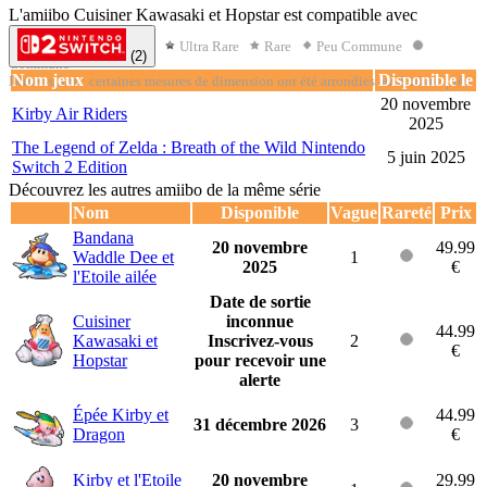
L'amiibo Cuisiner Kawasaki et Hopstar est compatible avec
Rareté :
Ultimate Rare
Ultra Rare
Rare
Peu Commune
(2)
Commune
Nom jeux
Disponible le
Dimensions : certaines mesures de dimension ont été arrondies au dizième près.
20 novembre
Kirby Air Riders
2025
The Legend of Zelda : Breath of the Wild Nintendo
5 juin 2025
Switch 2 Edition
Découvrez les autres amiibo de la même série
Nom
Disponible
Vague
Rareté
Prix
Bandana
20 novembre
49.99
Waddle Dee et
1
2025
€
l'Etoile ailée
Date de sortie
Cuisiner
inconnue
44.99
Kawasaki et
Inscrivez-vous
2
€
Hopstar
pour recevoir une
alerte
Épée Kirby et
44.99
31 décembre 2026
3
Dragon
€
Kirby et l'Etoile
20 novembre
29.99