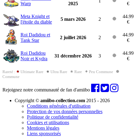
1
Warp
2025
€
Meta Knight et
44.99
5 mars 2026
2
l'étoile du diable
€
Roi Dadidou et
44.99
2 juillet 2026
2
Tank Star
€
Roi Dadidou
44.99
31 décembre 2026
3
Noir et Kydra
€
Rareté :
Ultimate Rare
Ultra Rare
Rare
Peu Commune
Commune
Rejoignez notre communauté de fan d'amiibo
Copyright ©
amiibo-collection.com
2015 - 2026
Conditions générales d'utilisation
Protection de vos données personnelles
Politique de confidentialité
Cookies et utilisations
Mentions légales
Liens sponsorisés