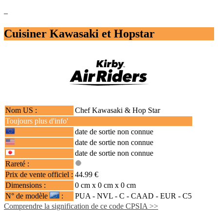
–
Cuisiner Kawasaki et Hopstar
Nom US :
Chef Kawasaki & Hop Star
Toujours plus d'info'
date de sortie non connue
date de sortie non connue
date de sortie non connue
Rareté :
Prix de vente officiel :
44.99 €
Dimensions :
0 cm x 0 cm x 0 cm
N° de modèle
:
PUA - NVL - C -
CAAD
- EUR - C5
Comprendre la signification de ce code CPSIA >>