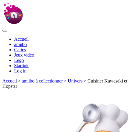
Accueil
amiibo
Cartes
Jeux vidéo
Lego
Starlink
Log in
Accueil
>
amiibo à collectionner
>
Univers
> Cuisiner Kawasaki et
Hopstar