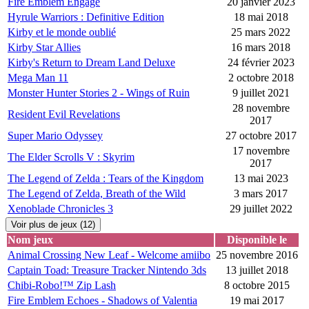
Fire Emblem Engage
20 janvier 2023
Hyrule Warriors : Definitive Edition
18 mai 2018
Kirby et le monde oublié
25 mars 2022
Kirby Star Allies
16 mars 2018
Kirby's Return to Dream Land Deluxe
24 février 2023
Mega Man 11
2 octobre 2018
Monster Hunter Stories 2 - Wings of Ruin
9 juillet 2021
28 novembre
Resident Evil Revelations
2017
Super Mario Odyssey
27 octobre 2017
17 novembre
The Elder Scrolls V : Skyrim
2017
The Legend of Zelda : Tears of the Kingdom
13 mai 2023
The Legend of Zelda, Breath of the Wild
3 mars 2017
Xenoblade Chronicles 3
29 juillet 2022
Voir plus de jeux (12)
Nom jeux
Disponible le
Animal Crossing New Leaf - Welcome amiibo
25 novembre 2016
Captain Toad: Treasure Tracker Nintendo 3ds
13 juillet 2018
Chibi-Robo!™ Zip Lash
8 octobre 2015
Fire Emblem Echoes - Shadows of Valentia
19 mai 2017