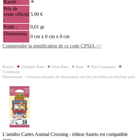
Rareté :
Prix de
vente officiel
5.99 €
:
Poids :
0,01 gr
Dimensions
0 cm x 0 cm x 0 cm
:
Comprendre la signification de ce code CPSIA >>
Rareté :
Ultimate Rare
Ultra Rare
Rare
Peu Commune
Commune
Dimensions : certaines mesures de dimension ont été arrondies au dizième près.
L'amiibo Cartes Animal Crossing - éditon Sanrio est compatible
avec