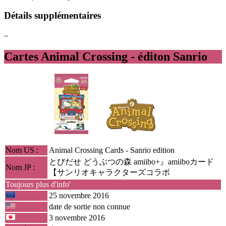
Détails supplémentaires
–
Cartes Animal Crossing - éditon Sanrio
Nom US :
Animal Crossing Cards - Sanrio edition
とびだせ どうぶつの森 amiibo+』amiiboカード
Nom JP :
【サンリオキャラクターズコラボ
Toujours plus d'info'
25 novembre 2016
date de sortie non connue
3 novembre 2016