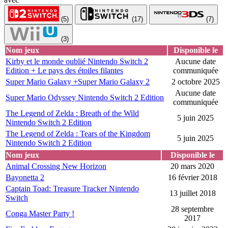
(5)
(17)
(7)
(3)
Nom jeux
Disponible le
Kirby et le monde oublié Nintendo Switch 2
Aucune date
Edition + Le pays des étoiles filantes
communiquée
Super Mario Galaxy +Super Mario Galaxy 2
2 octobre 2025
Aucune date
Super Mario Odyssey Nintendo Switch 2 Edition
communiquée
The Legend of Zelda : Breath of the Wild
5 juin 2025
Nintendo Switch 2 Edition
The Legend of Zelda : Tears of the Kingdom
5 juin 2025
Nintendo Switch 2 Edition
Nom jeux
Disponible le
Animal Crossing New Horizon
20 mars 2020
Bayonetta 2
16 février 2018
Captain Toad: Treasure Tracker Nintendo
13 juillet 2018
Switch
28 septembre
Conga Master Party !
2017