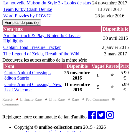
La nouvelle Maison du Style 3 - Looks de stars
24 novembre 2017
Team Kirby Clash Deluxe
13 avril 2017
Word Puzzles by POWGI
28 janvier 2016
Voir plus de jeux (2)
Nom jeux
Disponible le
Amiibo Touch & Play: Nintendo Classics
30 avril 2015
Highlights
Captain Toad Treasure Tracker
2 janvier 2015
The Legend of Zelda, Breath of the Wild
3 mars 2017
Découvrez les autres amiibo de la même série
Nom
Disponible
Vague
Rareté
Prix
Cartes Animal Crossing -
25 novembre
5.99
6
éditon Sanrio
2016
€
Cartes Animal Crossing - New
11 novembre
5.99
5
Leaf Welcome
2016
€
Rareté :
Ultimate Rare
Ultra Rare
Rare
Peu Commune
Commune
Rejoignez notre communauté de fan d'amiibo
Copyright ©
amiibo-collection.com
2015 - 2026