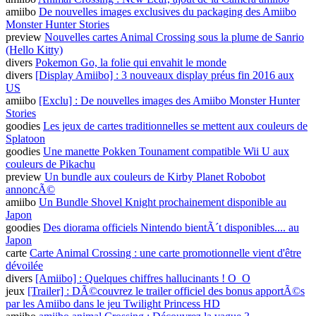
amiibo
De nouvelles images exclusives du packaging des Amiibo
Monster Hunter Stories
preview
Nouvelles cartes Animal Crossing sous la plume de Sanrio
(Hello Kitty)
divers
Pokemon Go, la folie qui envahit le monde
divers
[Display Amiibo] : 3 nouveaux display préus fin 2016 aux
US
amiibo
[Exclu] : De nouvelles images des Amiibo Monster Hunter
Stories
goodies
Les jeux de cartes traditionnelles se mettent aux couleurs de
Splatoon
goodies
Une manette Pokken Tounament compatible Wii U aux
couleurs de Pikachu
preview
Un bundle aux couleurs de Kirby Planet Robobot
annoncÃ©
amiibo
Un Bundle Shovel Knight prochainement disponible au
Japon
goodies
Des diorama officiels Nintendo bientÃ´t disponibles.... au
Japon
carte
Carte Animal Crossing : une carte promotionnelle vient d'être
dévoilée
divers
[Amiibo] : Quelques chiffres hallucinants ! O_O
jeux
[Trailer] : DÃ©couvrez le trailer officiel des bonus apportÃ©s
par les Amiibo dans le jeu Twilight Princess HD