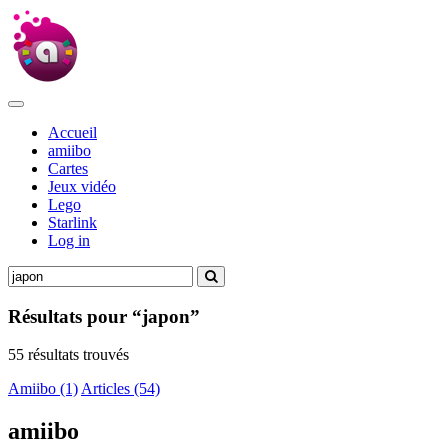
Accueil
amiibo
Cartes
Jeux vidéo
Lego
Starlink
Log in
Résultats pour “japon”
55 résultats trouvés
Amiibo (1)
Articles (54)
amiibo