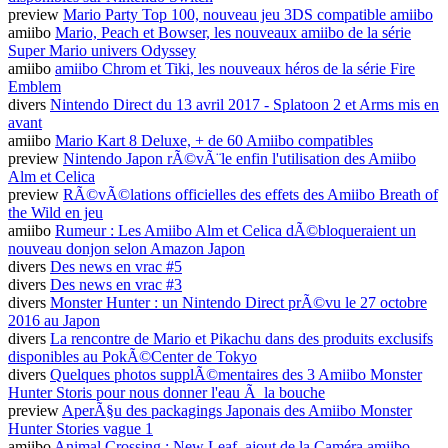
preview
Mario Party Top 100, nouveau jeu 3DS compatible amiibo
amiibo
Mario, Peach et Bowser, les nouveaux amiibo de la série
Super Mario univers Odyssey
amiibo
amiibo Chrom et Tiki, les nouveaux héros de la série Fire
Emblem
divers
Nintendo Direct du 13 avril 2017 - Splatoon 2 et Arms mis en
avant
amiibo
Mario Kart 8 Deluxe, + de 60 Amiibo compatibles
preview
Nintendo Japon rÃ©vÃ¨le enfin l'utilisation des Amiibo
Alm et Celica
preview
RÃ©vÃ©lations officielles des effets des Amiibo Breath of
the Wild en jeu
amiibo
Rumeur : Les Amiibo Alm et Celica dÃ©bloqueraient un
nouveau donjon selon Amazon Japon
divers
Des news en vrac #5
divers
Des news en vrac #3
divers
Monster Hunter : un Nintendo Direct prÃ©vu le 27 octobre
2016 au Japon
divers
La rencontre de Mario et Pikachu dans des produits exclusifs
disponibles au PokÃ©Center de Tokyo
divers
Quelques photos supplÃ©mentaires des 3 Amiibo Monster
Hunter Storis pour nous donner l'eau Ã la bouche
preview
AperÃ§u des packagings Japonais des Amiibo Monster
Hunter Stories vague 1
amiibo
Animal Crossing : New Leaf, ajout de la Caméra amiibo