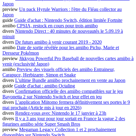
Japon
preview
Un pack Hyrule Warriors : l'ètre du Fléau collector au
Japon
guide
Guide d'achat : Nintendo Switch, édition limitée Fortnite
amiibo
CPSIA, restock en cours pour trois amiibo
divers
Nintendo Direct : 40 minutes de nouveautés le 5.09.19 à
minuit
divers
De futurs amiibo à venir courant 2019 - 2020
amiibo
Date de sortie révélée pour les amiibo Pichu, Marie et
Dresseur Pokémon
preview
Jikkyou Powerful Pro Baseball de nouvelles cartes amiibo à
venir (exclusivité Japon)
amiibo
Preview des visuels officiels des amiibo Entraineur,
Carapuce, Herbizarre, Simon et Snake
divers
L'ultime Bundle amiibo prochainement en vente au Japon
guide
Guide d'achat : amiibo Octaling
divers
Confirmation officielle des amiibo compatibles sur le jeu
Bayonetta 2 sur Nintendo Switch et leur effet en jeu
divers
L'application Miitomo fermera définitivement ses portes le 9
mai prochain (Article mis à jour en 2026)
divers
Rendez-vous avec Nintendo le 17 janvier à 23h
divers
Il y a 3 ans jour pour jour sortait en France la vague 2 des
figurines amiibo série Super Smash Bros
preview
Megaman Legacy Collection 1 et 2 prochainement
disponibles sur Nintendo Switch