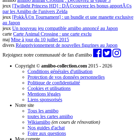
amiibo
amiibo animal Crossing : Découvrez la vague 3
jeux
[Twilight Princess HD] : DÃ©couvrez les bonus apportÃ©s
par les Amiibo de l'univers Zelda
jeux
[PokkÃ©n Tournament] : un bundle et une manette exclusive
au Japon
jeux
Un nouveau jeu compatible amiibo annoncé au Japon
carte
Carte Animal Crossing : une carte exclu
maj
Mise à jour du 10 juillet 2015
divers
Réapprivionnement de nouvelles figurines au Japon
Rejoignez notre communauté de fan d'amiibo
Copyright ©
amiibo-collection.com
2015 - 2026
Conditions générales d'utilisation
Protection de vos données personnelles
Politique de confidentialité
Cookies et utilisations
Mentions légales
Liens sponsorisés
Notre site
Tous les amiibo
toutes les cartes amiibo
Wikiamiibo
(en cours de rénovation)
Nos guides d'achat
Foire aux questions
Mon compte