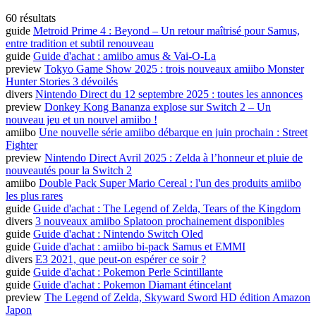
60 résultats
guide
Metroid Prime 4 : Beyond – Un retour maîtrisé pour Samus,
entre tradition et subtil renouveau
guide
Guide d'achat : amiibo amus & Vai-O-La
preview
Tokyo Game Show 2025 : trois nouveaux amiibo Monster
Hunter Stories 3 dévoilés
divers
Nintendo Direct du 12 septembre 2025 : toutes les annonces
preview
Donkey Kong Bananza explose sur Switch 2 – Un
nouveau jeu et un nouvel amiibo !
amiibo
Une nouvelle série amiibo débarque en juin prochain : Street
Fighter
preview
Nintendo Direct Avril 2025 : Zelda à l’honneur et pluie de
nouveautés pour la Switch 2
amiibo
Double Pack Super Mario Cereal : l'un des produits amiibo
les plus rares
guide
Guide d'achat : The Legend of Zelda, Tears of the Kingdom
divers
3 nouveaux amiibo Splatoon prochainement disponibles
guide
Guide d'achat : Nintendo Switch Oled
guide
Guide d'achat : amiibo bi-pack Samus et EMMI
divers
E3 2021, que peut-on espérer ce soir ?
guide
Guide d'achat : Pokemon Perle Scintillante
guide
Guide d'achat : Pokemon Diamant étincelant
preview
The Legend of Zelda, Skyward Sword HD édition Amazon
Japon