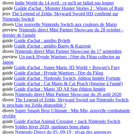
divers
Indie World du 14 avril : ce qu'il ne fallait pas louper
guide
Guilde d'achat : Monster Hunter Stories 2 : Wings of Ruin
jeux
The Legend of Zelda, Skyward Sword HD confirmé sur
Nintendo Switch
divers
Une nouvelle Nintendo Switch aux couleurs de Mario
preview
Nintendo direct Mini Partner Showcase du 28 octobre -
dernier de l'année
guide
Guide d'achat : amiibo Byleth
guide
Guide d'achat : amiibo Banjo & Kazooie
divers
Nintendo direct Mini Partner Showcase du 17 septembre
preview
Un pack Hyrule Warriors : l'ètre du Fléau collector au
Japon
guide
Guide d'achat : Super Mario 3D World + Bowser's Fury
guide
Guide d'achat : Hyrule Warriors : l'ère du Fléau
guide
Guide d'achat : Nintendo Switch, édition limitée Fortnite
guide
Guide d'achat : Cat Mario & Cat Peach (figurine à l'unité)
guide
Guide d'achat : Mario 3D All Star édition limitée
divers
Nintendo direct Mini Partner Showcase du 26 août 2020
divers
The Legend of Zelda, Skyward Sword sur Nintendo Switch,
le prochain jeu Zelda disponible ?
divers
Super Smash Bros Ultimate : Min Min, nouvelle combattante
révélée
guide
Guide d'achat Animal Crossing + pack Nintendo Switch
divers
Soldes hiver 2020, quelques bons plans
divers
Nintendo Direct du 05-.09-19 : récap des annonces