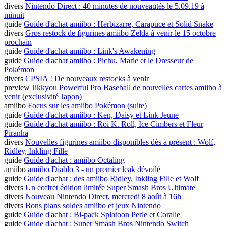
divers
Nintendo Direct : 40 minutes de nouveautés le 5.09.19 à
minuit
guide
Guide d'achat amiibo : Herbizarre, Carapuce et Solid Snake
divers
Gros restock de figurines amiibo Zelda à venir le 15 octobre
prochain
guide
Guide d'achat amiibo : Link's Awakening
guide
Guide d'achat amiibo : Pichu, Marie et le Dresseur de
Pokémon
divers
CPSIA ! De nouveaux restocks à venir
preview
Jikkyou Powerful Pro Baseball de nouvelles cartes amiibo à
venir (exclusivité Japon)
amiibo
Focus sur les amiibo Pokémon (suite)
guide
Guide d'achat amiibo : Ken, Daisy et Link Jeune
guide
Guide d'achat amiibo : Roi K. Roll, Ice Cimbers et Fleur
Piranha
divers
Nouvelles figurines amiibo disponibles dès à présent : Wolf,
Ridley, Inkling Fille
guide
Guide d'achat : amiibo Octaling
amiibo
amiibo Diablo 3 - un premier leak dévoilé
guide
Guide d'achat : des amiibo Ridley, Inkling Fille et Wolf
divers
Un coffret édition limitée Super Smash Bros Ultimate
divers
Nouveau Nintendo Direct, mercredi 8 août à 16h
divers
Bons plans soldes amiibo et jeux Nintendo
guide
Guide d'achat : Bi-pack Splatoon Perle et Coralie
guide
Guide d'achat : Super Smash Bros Nintendo Switch