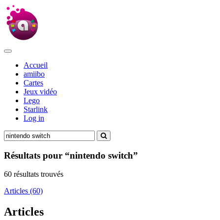
Accueil
amiibo
Cartes
Jeux vidéo
Lego
Starlink
Log in
Résultats pour “nintendo switch”
60 résultats trouvés
Articles (60)
Articles