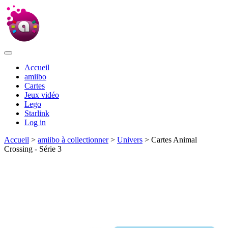
Accueil
amiibo
Cartes
Jeux vidéo
Lego
Starlink
Log in
Accueil
>
amiibo à collectionner
>
Univers
> Cartes Animal
Crossing - Série 3