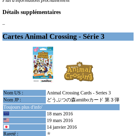
Plus d'informations prochainement
Détails supplémentaires
–
Cartes Animal Crossing - Série 3
Nom US :
Animal Crossing Cards - Series 3
Nom JP :
どうぶつの森amiiboカード 第３弾
Toujours plus d'info'
18 mars 2016
19 mars 2016
14 janvier 2016
Rareté :