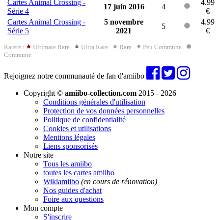
Cartes Animal Crossing -
4.99
17 juin 2016
4
Série 4
€
Cartes Animal Crossing -
5 novembre
4.99
5
Série 5
2021
€
Rareté :
Ultimate Rare
Ultra Rare
Rare
Peu Commune
Commune
Rejoignez notre communauté de fan d'amiibo
Copyright ©
amiibo-collection.com
2015 - 2026
Conditions générales d'utilisation
Protection de vos données personnelles
Politique de confidentialité
Cookies et utilisations
Mentions légales
Liens sponsorisés
Notre site
Tous les amiibo
toutes les cartes amiibo
Wikiamiibo
(en cours de rénovation)
Nos guides d'achat
Foire aux questions
Mon compte
S'inscrire