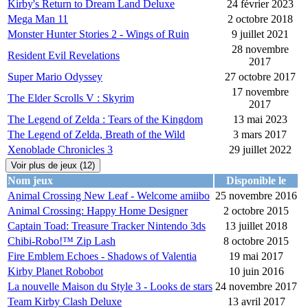
Kirby's Return to Dream Land Deluxe
24 février 2023
Mega Man 11
2 octobre 2018
Monster Hunter Stories 2 - Wings of Ruin
9 juillet 2021
28 novembre
Resident Evil Revelations
2017
Super Mario Odyssey
27 octobre 2017
17 novembre
The Elder Scrolls V : Skyrim
2017
The Legend of Zelda : Tears of the Kingdom
13 mai 2023
The Legend of Zelda, Breath of the Wild
3 mars 2017
Xenoblade Chronicles 3
29 juillet 2022
Voir plus de jeux (12)
Nom jeux
Disponible le
Animal Crossing New Leaf - Welcome amiibo
25 novembre 2016
Animal Crossing: Happy Home Designer
2 octobre 2015
Captain Toad: Treasure Tracker Nintendo 3ds
13 juillet 2018
Chibi-Robo!™ Zip Lash
8 octobre 2015
Fire Emblem Echoes - Shadows of Valentia
19 mai 2017
Kirby Planet Robobot
10 juin 2016
La nouvelle Maison du Style 3 - Looks de stars
24 novembre 2017
Team Kirby Clash Deluxe
13 avril 2017