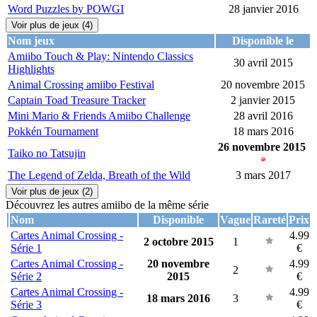
Word Puzzles by POWGI
28 janvier 2016
Voir plus de jeux (4)
Nom jeux
Disponible le
Amiibo Touch & Play: Nintendo Classics
30 avril 2015
Highlights
Animal Crossing amiibo Festival
20 novembre 2015
Captain Toad Treasure Tracker
2 janvier 2015
Mini Mario & Friends Amiibo Challenge
28 avril 2016
Pokkén Tournament
18 mars 2016
26 novembre 2015
Taiko no Tatsujin
The Legend of Zelda, Breath of the Wild
3 mars 2017
Voir plus de jeux (2)
Découvrez les autres amiibo de la même série
Nom
Disponible
Vague
Rareté
Prix
Cartes Animal Crossing -
4.99
2 octobre 2015
1
Série 1
€
Cartes Animal Crossing -
20 novembre
4.99
2
Série 2
2015
€
Cartes Animal Crossing -
4.99
18 mars 2016
3
Série 3
€