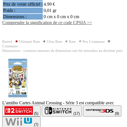
Prix de vente officiel :
4.99 €
Poids :
0,01 gr
Dimensions :
0 cm x 0 cm x 0 cm
Comprendre la signification de ce code CPSIA >>
Rareté :
Ultimate Rare
Ultra Rare
Rare
Peu Commune
Commune
Dimensions : certaines mesures de dimension ont été arrondies au dizième près.
L'amiibo Cartes Animal Crossing - Série 3 est compatible avec
(5)
(17)
(9)
(7)