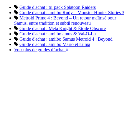
Guide d'achat : tri-pack Splatoon Raiders
Guide d'achat : amiibo Rudy – Monster Hunter Stories 3
Metroid Prime 4 : Beyond – Un retour maîtrisé pour
Samus, entre tradition et subtil renouveau
Guide d'achat : Meta Knight & Étoile Obscure
Guide d'achat : amiibo amus & Vai-O-La
Guide d'achat : amiibo Samus Metroid 4 : Beyond
Guide d'achat : amiibo Mario et Luma
Voir plus de guides d’achat