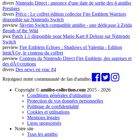
divers
Nintendo Direct : annonce d'une date de sortie des 4 amiibo
Prestiges
divers
Préco : Le coffret édition collector Fire Emblem Warriors
disponible sur Nintendo Switch
preview
Skyrim Switch compatible amiibo - une dédicasse à Zelda
Breath of the Wild
jeux
Patch 1.1 disponible pour Mario Kart 8 Deluxe sur Nintendo
Switch
preview
Fire Emblem Echoes : Shadows of Valentia - Edition
limitÃ©e, le contenu du coffret
preview
Contenu du Nintendo Direct Fire Emblem, des suprises et
des dÃ©ceptions
divers
Des news en vrac #4
Rejoignez notre communauté de fan d'amiibo
Copyright ©
amiibo-collection.com
2015 - 2026
Conditions générales d'utilisation
Protection de vos données personnelles
Politique de confidentialité
Cookies et utilisations
Mentions légales
Liens sponsorisés
Notre site
Tous les amiibo