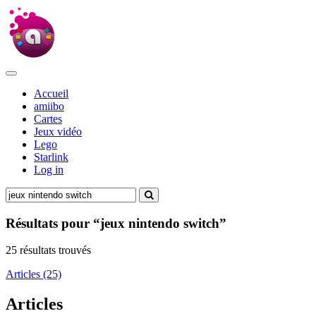
Accueil
amiibo
Cartes
Jeux vidéo
Lego
Starlink
Log in
Résultats pour “jeux nintendo switch”
25 résultats trouvés
Articles (25)
Articles