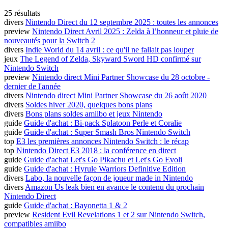
25 résultats
divers
Nintendo Direct du 12 septembre 2025 : toutes les annonces
preview
Nintendo Direct Avril 2025 : Zelda à l’honneur et pluie de
nouveautés pour la Switch 2
divers
Indie World du 14 avril : ce qu'il ne fallait pas louper
jeux
The Legend of Zelda, Skyward Sword HD confirmé sur
Nintendo Switch
preview
Nintendo direct Mini Partner Showcase du 28 octobre -
dernier de l'année
divers
Nintendo direct Mini Partner Showcase du 26 août 2020
divers
Soldes hiver 2020, quelques bons plans
divers
Bons plans soldes amiibo et jeux Nintendo
guide
Guide d'achat : Bi-pack Splatoon Perle et Coralie
guide
Guide d'achat : Super Smash Bros Nintendo Switch
top
E3 les premières annonces Nintendo Switch : le récap
top
Nintendo Direct E3 2018 : la conférence en direct
guide
Guide d'achat Let's Go Pikachu et Let's Go Evoli
guide
Guide d'achat : Hyrule Warriors Definitive Edition
divers
Labo, la nouvelle façon de joueur made in Nintendo
divers
Amazon Us leak bien en avance le contenu du prochain
Nintendo Direct
guide
Guide d'achat : Bayonetta 1 & 2
preview
Resident Evil Revelations 1 et 2 sur Nintendo Switch,
compatibles amiibo