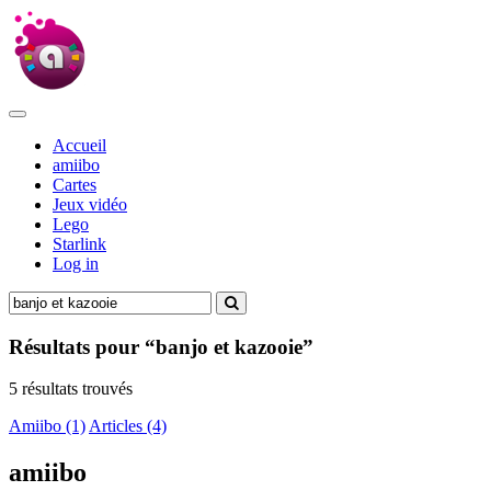
Accueil
amiibo
Cartes
Jeux vidéo
Lego
Starlink
Log in
Résultats pour “banjo et kazooie”
5 résultats trouvés
Amiibo (1)
Articles (4)
amiibo