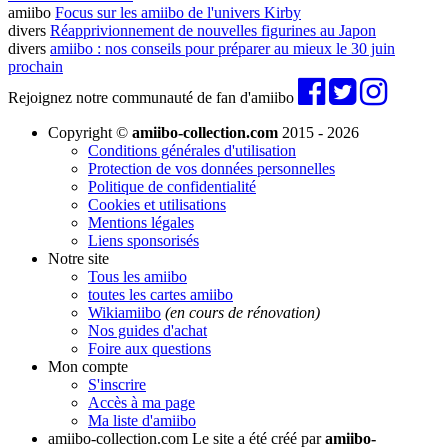
amiibo
Focus sur les amiibo de l'univers Kirby
divers
Réapprivionnement de nouvelles figurines au Japon
divers
amiibo : nos conseils pour préparer au mieux le 30 juin
prochain
Rejoignez notre communauté de fan d'amiibo
Copyright ©
amiibo-collection.com
2015 - 2026
Conditions générales d'utilisation
Protection de vos données personnelles
Politique de confidentialité
Cookies et utilisations
Mentions légales
Liens sponsorisés
Notre site
Tous les amiibo
toutes les cartes amiibo
Wikiamiibo
(en cours de rénovation)
Nos guides d'achat
Foire aux questions
Mon compte
S'inscrire
Accès à ma page
Ma liste d'amiibo
amiibo-collection.com
Le site a été créé par
amiibo-