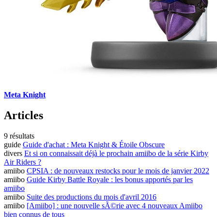
Meta Knight
Articles
9 résultats
guide
Guide d'achat : Meta Knight & Étoile Obscure
divers
Et si on connaissait déjà le prochain amiibo de la série Kirby
Air Riders ?
amiibo
CPSIA : de nouveaux restocks pour le mois de janvier 2022
amiibo
Guide Kirby Battle Royale : les bonus apportés par les
amiibo
amiibo
Suite des productions du mois d'avril 2016
amiibo
[Amiibo] : une nouvelle sÃ©rie avec 4 nouveaux Amiibo
bien connus de tous