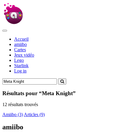
Accueil
amiibo
Cartes
Jeux vidéo
Lego
Starlink
Log in
Résultats pour “Meta Knight”
12 résultats trouvés
Amiibo (3)
Articles (9)
amiibo