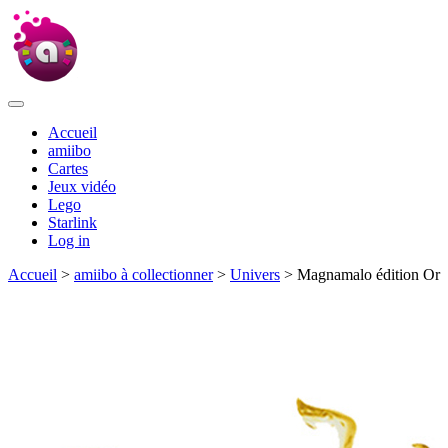
Accueil
amiibo
Cartes
Jeux vidéo
Lego
Starlink
Log in
Accueil
>
amiibo à collectionner
>
Univers
> Magnamalo édition Or