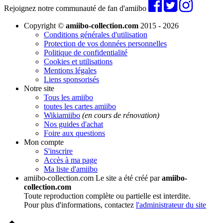
Rejoignez notre communauté de fan d'amiibo
Copyright ©
amiibo-collection.com
2015 - 2026
Conditions générales d'utilisation
Protection de vos données personnelles
Politique de confidentialité
Cookies et utilisations
Mentions légales
Liens sponsorisés
Notre site
Tous les amiibo
toutes les cartes amiibo
Wikiamiibo
(en cours de rénovation)
Nos guides d'achat
Foire aux questions
Mon compte
S'inscrire
Accès à ma page
Ma liste d'amiibo
amiibo-collection.com
Le site a été créé par
amiibo-
collection.com
Toute reproduction complète ou partielle est interdite.
Pour plus d'informations, contactez
l'administrateur du site