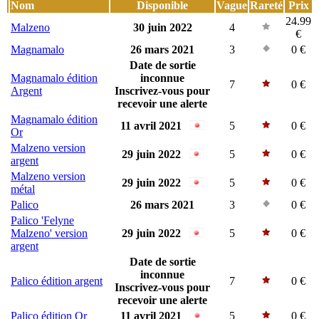
Nom
Disponible
Vague
Rareté
Prix
24.99
Malzeno
30 juin 2022
4
€
Magnamalo
26 mars 2021
3
0 €
Date de sortie
Magnamalo édition
inconnue
7
0 €
Argent
Inscrivez-vous pour
recevoir une alerte
Magnamalo édition
11 avril 2021
5
0 €
Or
Malzeno version
29 juin 2022
5
0 €
argent
Malzeno version
29 juin 2022
5
0 €
métal
Palico
26 mars 2021
3
0 €
Palico 'Felyne
Malzeno' version
29 juin 2022
5
0 €
argent
Date de sortie
inconnue
Palico édition argent
7
0 €
Inscrivez-vous pour
recevoir une alerte
Palico édition Or
11 avril 2021
5
0 €