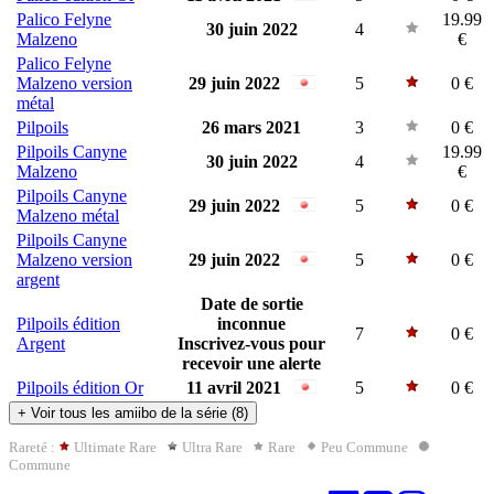
Palico Felyne
19.99
30 juin 2022
4
Malzeno
€
Palico Felyne
Malzeno version
29 juin 2022
5
0 €
métal
Pilpoils
26 mars 2021
3
0 €
Pilpoils Canyne
19.99
30 juin 2022
4
Malzeno
€
Pilpoils Canyne
29 juin 2022
5
0 €
Malzeno métal
Pilpoils Canyne
Malzeno version
29 juin 2022
5
0 €
argent
Date de sortie
Pilpoils édition
inconnue
7
0 €
Argent
Inscrivez-vous pour
recevoir une alerte
Pilpoils édition Or
11 avril 2021
5
0 €
+
Voir tous les amiibo de la série (8)
Rareté :
Ultimate Rare
Ultra Rare
Rare
Peu Commune
Commune