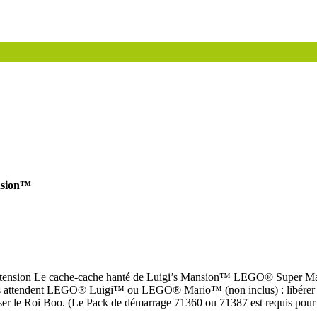
ansion™
extension Le cache-cache hanté de Luigi’s Mansion™ LEGO® Super Mario
fis attendent LEGO® Luigi™ ou LEGO® Mario™ (non inclus) : libérer To
ser le Roi Boo. (Le Pack de démarrage 71360 ou 71387 est requis pour le