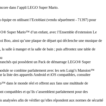
s encore dans l’appli LEGO Super Mario.
n équipe en utilisant l’Ectoblast (vendu séparément - 71397) pour
EGO® Super Mario™ d’un enfant, avec l’Ensemble d'extension Le
i Boo, ainsi qu’une plaque de départ qui déclenche une musique de
la salle à manger et la salle de bain ; puis affrontez une table de
au
ants branchés qui possèdent un Pack de démarrage LEGO® Super
 module se combine parfaitement avec les sets Luigi’s Mansion™
a liste des appareils Android et iOS compatibles, consulter
™ dans le monde réel et offrent aux fans une multitude de
ont compatibles et qu’ils s’assemblent parfaitement pour des
s analysées afin de vérifier qu’elles répondent aux normes de sécurité