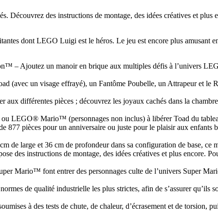
hés. Découvrez des instructions de montage, des idées créatives et plu
itantes dont LEGO Luigi est le héros. Le jeu est encore plus amusant e
on™ – Ajoutez un manoir en brique aux multiples défis à l’univers L
vec un visage effrayé), un Fantôme Poubelle, un Attrapeur et le Ro
er aux différentes pièces ; découvrez les joyaux cachés dans la chambre, 
ou LEGO® Mario™ (personnages non inclus) à libérer Toad du table
et de 877 pièces pour un anniversaire ou juste pour le plaisir aux enf
cm de large et 36 cm de profondeur dans sa configuration de base, ce
s instructions de montage, des idées créatives et plus encore. Pour l
per Mario™ font entrer des personnages culte de l’univers Super Mario
s de qualité industrielle les plus strictes, afin de s’assurer qu’ils s
umises à des tests de chute, de chaleur, d’écrasement et de torsion, pui