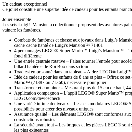
Un cadeau exceptionnel
Ce jouet constitue une superbe idée de cadeau pour les enfants branc
Jouer ensemble
Les sets Luigi’s Mansion à collectionner proposent des aventures palp
vaincre les fantômes.
Combats de fantômes et chasse aux joyaux dans Luigi’s Mansi
cache-cache hanté de Luigi’s Mansion™ 71401
4 personnages LEGO® Super Mario™ Luigi’s Mansion™ – Toad (a
fond différente
Une entrée centrale rotative – Faites tourner l’entrée pour accéd
billard hantée et le Roi Boo dans sa tour
Toad est emprisonné dans un tableau – Aidez LEGO® Luigi™ 
Idée de cadeau pour les enfants de 8 ans et plus – Offrez ce s
Mario™ (71387 ou 71360), nécessaire pour jouer
Transformer et combiner – Mesurant plus de 15 cm de haut, 44 
Application compagnon – L’appli LEGO® Super Mario™ propose de
LEGO.com/devicecheck
Une variété infinie deniveaux – Les sets modulaires LEGO® Su
possibilités pour créer des niveaux uniques
Assurance qualité – Les éléments LEGO® sont conformes aux norme
constructions robustes
La sécurité avant tout – Les briques et les pièces LEGO® sont so
les plus exigeantes