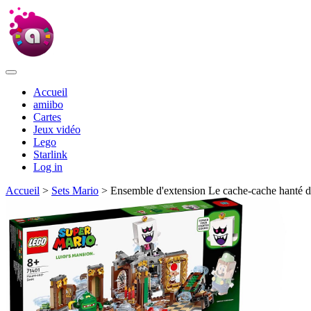
Accueil
amiibo
Cartes
Jeux vidéo
Lego
Starlink
Log in
Accueil
>
Sets Mario
> Ensemble d'extension Le cache-cache hanté 