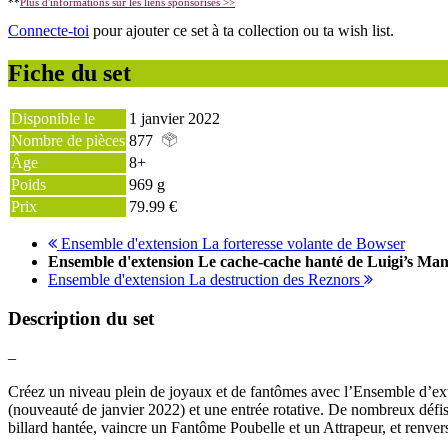
**
Plus d'informations sur les liens sponsorisés >>
Connecte-toi
pour ajouter ce set à ta collection ou ta wish list.
Fiche du set
Disponible le
1 janvier 2022
Nombre de pièces
877
Âge
8+
Poids
969 g
Prix
79.99 €
Ensemble d'extension La forteresse volante de Bowser
Ensemble d'extension Le cache-cache hanté de Luigi’s M
Ensemble d'extension La destruction des Reznors
Description du set
–
Créez un niveau plein de joyaux et de fantômes avec l’Ensemble d’
(nouveauté de janvier 2022) et une entrée rotative. De nombreux dé
billard hantée, vaincre un Fantôme Poubelle et un Attrapeur, et renver