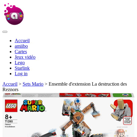
Accueil
amiibo
Cartes
Jeux vidéo
Lego
Starlink
Log in
Accueil
>
Sets Mario
> Ensemble d'extension La destruction des
Reznors