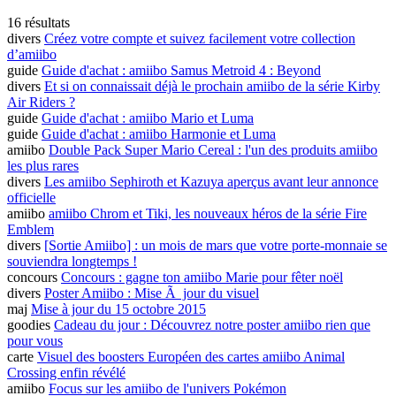
16 résultats
divers
Créez votre compte et suivez facilement votre collection
d’amiibo
guide
Guide d'achat : amiibo Samus Metroid 4 : Beyond
divers
Et si on connaissait déjà le prochain amiibo de la série Kirby
Air Riders ?
guide
Guide d'achat : amiibo Mario et Luma
guide
Guide d'achat : amiibo Harmonie et Luma
amiibo
Double Pack Super Mario Cereal : l'un des produits amiibo
les plus rares
divers
Les amiibo Sephiroth et Kazuya aperçus avant leur annonce
officielle
amiibo
amiibo Chrom et Tiki, les nouveaux héros de la série Fire
Emblem
divers
[Sortie Amiibo] : un mois de mars que votre porte-monnaie se
souviendra longtemps !
concours
Concours : gagne ton amiibo Marie pour fêter noël
divers
Poster Amiibo : Mise Ã jour du visuel
maj
Mise à jour du 15 octobre 2015
goodies
Cadeau du jour : Découvrez notre poster amiibo rien que
pour vous
carte
Visuel des boosters Européen des cartes amiibo Animal
Crossing enfin révélé
amiibo
Focus sur les amiibo de l'univers Pokémon