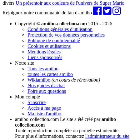
divers
Un présentoir aux couleurs de l'univers de Super Mario
Rejoignez notre communauté de fan d'amiibo
Copyright ©
amiibo-collection.com
2015 - 2026
Conditions générales d'utilisation
Protection de vos données personnelles
Politique de confidentialité
Cookies et utilisations
Mentions légales
Liens sponsorisés
Notre site
Tous les amiibo
toutes les cartes amiibo
Wikiamiibo
(en cours de rénovation)
Nos guides d'achat
Foire aux questions
Mon compte
S'inscrire
Accès à ma page
Ma liste d'amiibo
amiibo-collection.com
Le site a été créé par
amiibo-
collection.com
Toute reproduction complète ou partielle est interdite.
Pour plus d'informations, contactez
l'administrateur du site