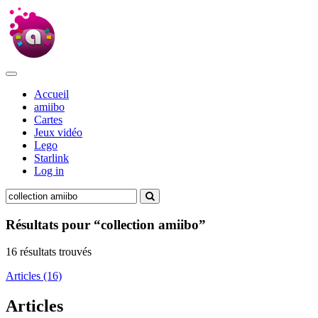
Accueil
amiibo
Cartes
Jeux vidéo
Lego
Starlink
Log in
Résultats pour “collection amiibo”
16 résultats trouvés
Articles (16)
Articles