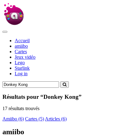
Accueil
amiibo
Cartes
Jeux vidéo
Lego
Starlink
Log in
Résultats pour “Donkey Kong”
17 résultats trouvés
Amiibo (6)
Cartes (5)
Articles (6)
amiibo