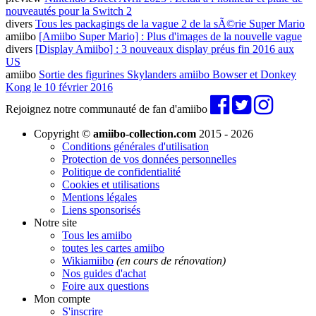
nouveautés pour la Switch 2
divers
Tous les packagings de la vague 2 de la sÃ©rie Super Mario
amiibo
[Amiibo Super Mario] : Plus d'images de la nouvelle vague
divers
[Display Amiibo] : 3 nouveaux display préus fin 2016 aux
US
amiibo
Sortie des figurines Skylanders amiibo Bowser et Donkey
Kong le 10 février 2016
Rejoignez notre communauté de fan d'amiibo
Copyright ©
amiibo-collection.com
2015 - 2026
Conditions générales d'utilisation
Protection de vos données personnelles
Politique de confidentialité
Cookies et utilisations
Mentions légales
Liens sponsorisés
Notre site
Tous les amiibo
toutes les cartes amiibo
Wikiamiibo
(en cours de rénovation)
Nos guides d'achat
Foire aux questions
Mon compte
S'inscrire