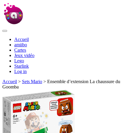
Accueil
amiibo
Cartes
Jeux vidéo
Lego
Starlink
Log in
Accueil
>
Sets Mario
> Ensemble d’extension La chaussure du
Goomba