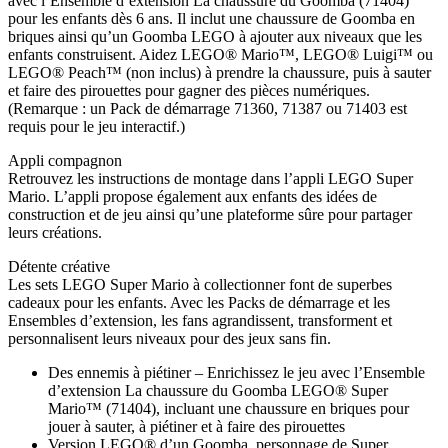
avec l’Ensemble d’extension La chaussure du Goomba (71404)
pour les enfants dès 6 ans. Il inclut une chaussure de Goomba en
briques ainsi qu’un Goomba LEGO à ajouter aux niveaux que les
enfants construisent. Aidez LEGO® Mario™, LEGO® Luigi™ ou
LEGO® Peach™ (non inclus) à prendre la chaussure, puis à sauter
et faire des pirouettes pour gagner des pièces numériques.
(Remarque : un Pack de démarrage 71360, 71387 ou 71403 est
requis pour le jeu interactif.)
Appli compagnon
Retrouvez les instructions de montage dans l’appli LEGO Super
Mario. L’appli propose également aux enfants des idées de
construction et de jeu ainsi qu’une plateforme sûre pour partager
leurs créations.
Détente créative
Les sets LEGO Super Mario à collectionner font de superbes
cadeaux pour les enfants. Avec les Packs de démarrage et les
Ensembles d’extension, les fans agrandissent, transforment et
personnalisent leurs niveaux pour des jeux sans fin.
Des ennemis à piétiner – Enrichissez le jeu avec l’Ensemble
d’extension La chaussure du Goomba LEGO® Super
Mario™ (71404), incluant une chaussure en briques pour
jouer à sauter, à piétiner et à faire des pirouettes
Version LEGO® d’un Goomba, personnage de Super