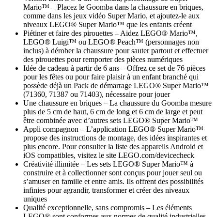
Mario™ – Placez le Goomba dans la chaussure en briques,
comme dans les jeux vidéo Super Mario, et ajoutez-le aux
niveaux LEGO® Super Mario™ que les enfants créent
Piétiner et faire des pirouettes – Aidez LEGO® Mario™,
LEGO® Luigi™ ou LEGO® Peach™ (personnages non
inclus) à dérober la chaussure pour sauter partout et effectuer
des pirouettes pour remporter des pièces numériques
Idée de cadeau à partir de 6 ans – Offrez ce set de 76 pièces
pour les fêtes ou pour faire plaisir à un enfant branché qui
possède déjà un Pack de démarrage LEGO® Super Mario™
(71360, 71387 ou 71403), nécessaire pour jouer
Une chaussure en briques – La chaussure du Goomba mesure
plus de 5 cm de haut, 6 cm de long et 6 cm de large et peut
être combinée avec d’autres sets LEGO® Super Mario™
Appli compagnon – L’application LEGO® Super Mario™
propose des instructions de montage, des idées inspirantes et
plus encore. Pour consulter la liste des appareils Android et
iOS compatibles, visitez le site LEGO.com/devicecheck
Créativité illimitée – Les sets LEGO® Super Mario™ à
construire et à collectionner sont conçus pour jouer seul ou
s’amuser en famille et entre amis. Ils offrent des possibilités
infinies pour agrandir, transformer et créer des niveaux
uniques
Qualité exceptionnelle, sans compromis – Les éléments
LEGO® sont conformes aux normes de qualité industrielles