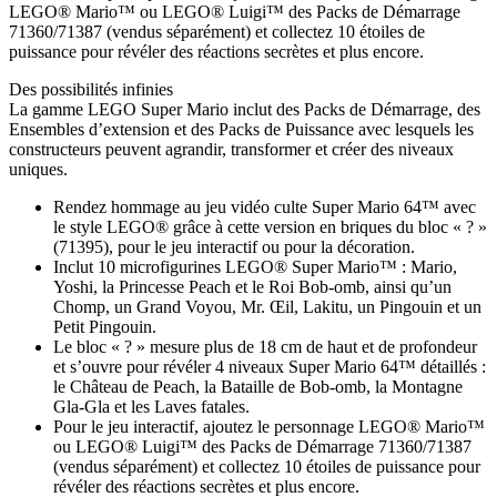
LEGO® Mario™ ou LEGO® Luigi™ des Packs de Démarrage
71360/71387 (vendus séparément) et collectez 10 étoiles de
puissance pour révéler des réactions secrètes et plus encore.
Des possibilités infinies
La gamme LEGO Super Mario inclut des Packs de Démarrage, des
Ensembles d’extension et des Packs de Puissance avec lesquels les
constructeurs peuvent agrandir, transformer et créer des niveaux
uniques.
Rendez hommage au jeu vidéo culte Super Mario 64™ avec
le style LEGO® grâce à cette version en briques du bloc « ? »
(71395), pour le jeu interactif ou pour la décoration.
Inclut 10 microfigurines LEGO® Super Mario™ : Mario,
Yoshi, la Princesse Peach et le Roi Bob-omb, ainsi qu’un
Chomp, un Grand Voyou, Mr. Œil, Lakitu, un Pingouin et un
Petit Pingouin.
Le bloc « ? » mesure plus de 18 cm de haut et de profondeur
et s’ouvre pour révéler 4 niveaux Super Mario 64™ détaillés :
le Château de Peach, la Bataille de Bob-omb, la Montagne
Gla-Gla et les Laves fatales.
Pour le jeu interactif, ajoutez le personnage LEGO® Mario™
ou LEGO® Luigi™ des Packs de Démarrage 71360/71387
(vendus séparément) et collectez 10 étoiles de puissance pour
révéler des réactions secrètes et plus encore.