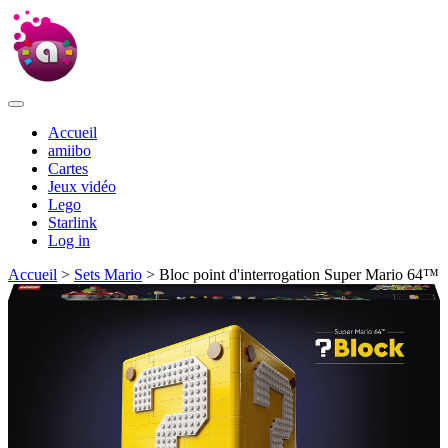
Accueil
amiibo
Cartes
Jeux vidéo
Lego
Starlink
Log in
Accueil
>
Sets Mario
> Bloc point d'interrogation Super Mario 64™