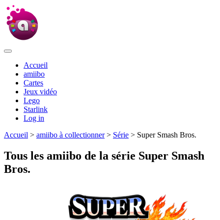
Accueil
amiibo
Cartes
Jeux vidéo
Lego
Starlink
Log in
Accueil
>
amiibo à collectionner
>
Série
> Super Smash Bros.
Tous les amiibo de la série Super Smash
Bros.