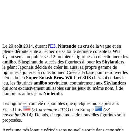
Le 29 août 2014, durant l'
E3
, Nintendo
au cru de la vague et en
pleine déroute suite à l'échec de sa toute dernière console la
Wii
U,
présenta au public ses 12 premières figurines à collectionner :
les
amiibo
. S'inspirant du succès des figurines à jouer les
Skylanders
,
le géant Japonais décida de créer lui aussi sa propre gamme de
figurines à jouer et à collectionner. Créés à la base pour retrouver les
héros du jeu
Super Smash Bros.
Wii U
et
3DS
chez soi et dans le
jeu
,
les figurines
amiibo
serviraient, contrairement aux
Skylanders
qui sont exclusivement utilisables sur les jeux du même nom,
à de
nombreux autres jeux
Nintendo
.
Les figurines n'ont été disponibles que quelques mois après aux
Etats-Unis
(21 novembre 2014)
et en Europe
(28
novembre 2014).
Depuis, chaque mois, de nouvelles figurines sont
proposées.
Après une très longue période sans nouvelle sortie dans cette série,