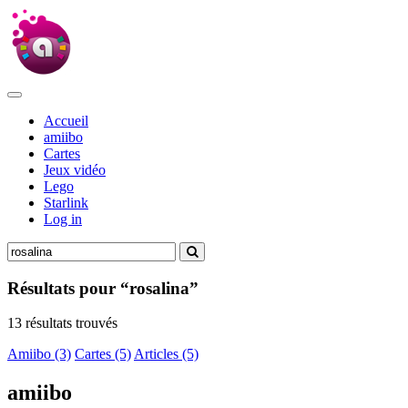
Accueil
amiibo
Cartes
Jeux vidéo
Lego
Starlink
Log in
Résultats pour “rosalina”
13 résultats trouvés
Amiibo (3)
Cartes (5)
Articles (5)
amiibo