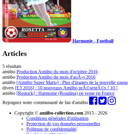
Harmonie - Football
Articles
5 résultats
amiibo
Production Amiibo du mois d'octobre 2016
amiibo
Production Amiibo du mois d'aoÃ»t 2016
amiibo
[Amiibo Super Mario] : Plus d'images de la nouvelle vague
divers
[E3 2016] : 10 nouveaux Amiibo prÃ©sentÃ©s ! 10 !
amiibo
[Restock] : Harmonie (Rosalina) en vente en France
Rejoignez notre communauté de fan d'amiibo
Copyright ©
amiibo-collection.com
2015 - 2026
Conditions générales d'utilisation
Protection de vos données personnelles
Politique de confidentialité