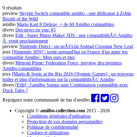
9 résultats
preview
Skyrim Switch compatible amiibo - une dédicasse à Zelda
Breath of the Wild
amiibo
Mario Kart 8 Deluxe, + de 60 Amiibo compatibles
divers
Des news en vrac #5
divers
Edit : Super Mario Maker 3DS : une compatibilitÃ© Amiibo
Ã venir prochainement
preview
Nintendo Direct : un spÃ©cial Animal Crossing New Leaf
jeux
[Nintendo 3DS] : sortie aujourd'hui en France d'un autre jeu
compatible Amiibo : Mon ours et moi
divers
Metroid Prime: Federation Force, preview des premiers
Amiibo compatibles
jeux
[Mario & Sonic at the Rio 2016 Olympic Games] : un nouveau
trailer et plus d'informations sur la compatibilitÃ© Amiibo
divers
[Edit] : l'amiibo Samus sans Combinaison compatible avec
Duck Tales ?
Rejoignez notre communauté de fan d'amiibo
Copyright ©
amiibo-collection.com
2015 - 2026
Conditions générales d'utilisation
Protection de vos données personnelles
Politique de confidentialité
Cookies et utilisations