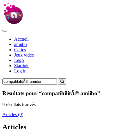
Accueil
amiibo
Cartes
Jeux vidéo
Lego
Starlink
Log in
Résultats pour “compatibilitÃ© amiibo”
9 résultats trouvés
Articles (9)
Articles