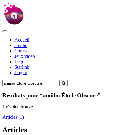
Accueil
amiibo
Cartes
Jeux vidéo
Lego
Starlink
Log in
Résultats pour “amiibo Étoile Obscure”
1 résultat trouvé
Articles (1)
Articles