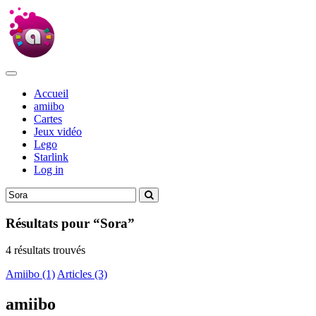
Accueil
amiibo
Cartes
Jeux vidéo
Lego
Starlink
Log in
Résultats pour “Sora”
4 résultats trouvés
Amiibo (1)
Articles (3)
amiibo