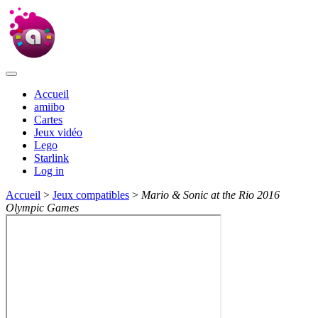
Accueil
amiibo
Cartes
Jeux vidéo
Lego
Starlink
Log in
Accueil
>
Jeux compatibles
>
Mario & Sonic at the Rio 2016
Olympic Games