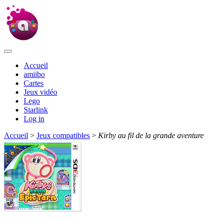
Accueil
amiibo
Cartes
Jeux vidéo
Lego
Starlink
Log in
Accueil
>
Jeux compatibles
>
Kirby au fil de la grande aventure