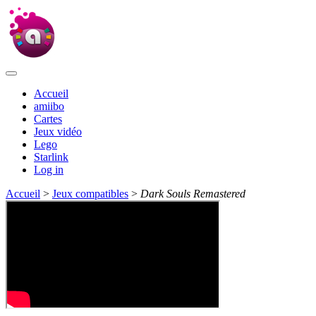
Accueil
amiibo
Cartes
Jeux vidéo
Lego
Starlink
Log in
Accueil
>
Jeux compatibles
>
Dark Souls Remastered