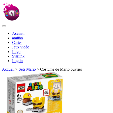
Accueil
amiibo
Cartes
Jeux vidéo
Lego
Starlink
Log in
Accueil
>
Sets Mario
> Costume de Mario ouvrier