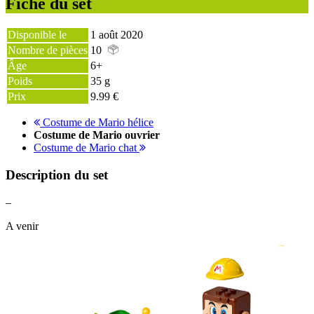
Fiche du set
Disponible le
1 août 2020
Nombre de pièces
10
Âge
6+
Poids
35 g
Prix
9.99 €
Costume de Mario hélice
Costume de Mario ouvrier
Costume de Mario chat
Description du set
–
A venir