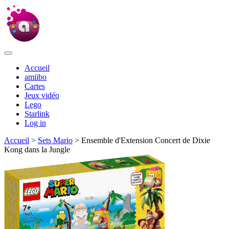
Accueil
amiibo
Cartes
Jeux vidéo
Lego
Starlink
Log in
Accueil
>
Sets Mario
> Ensemble d'Extension Concert de Dixie
Kong dans la Jungle