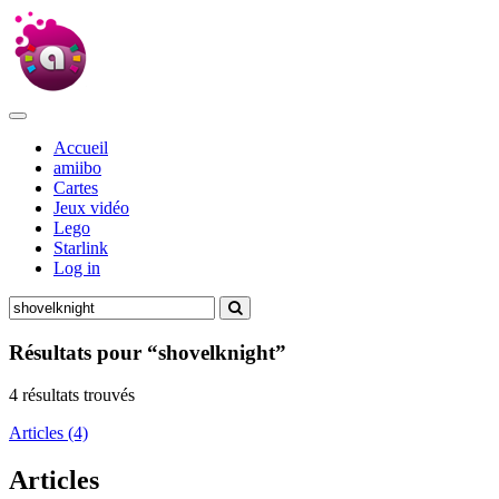
Accueil
amiibo
Cartes
Jeux vidéo
Lego
Starlink
Log in
Résultats pour “shovelknight”
4 résultats trouvés
Articles (4)
Articles