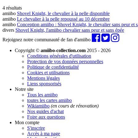
4 résultats
amiibo
Shovel Knight, le chevalier à la pelle disponible
amiibo
Le chevalier à la pelle repoussé au 10 décembre
amiibo
Conception amiibo : Shovel Knight, le chevalier sans peur et sa
divers
Shovel Knight, l'amiibo chevalier sans peur et sans épée
Rejoignez notre communauté de fan d'amiibo
Copyright ©
amiibo-collection.com
2015 - 2026
Conditions générales d'utilisation
Protection de vos données personnelles
Politique de confidentialité
Cookies et utilisations
Mentions légales
Liens sponsorisés
Notre site
Tous les amiibo
toutes les cartes amiibo
Wikiamiibo
(en cours de rénovation)
Nos guides d'achat
Foire aux questions
Mon compte
S'inscrire
Accès à ma page