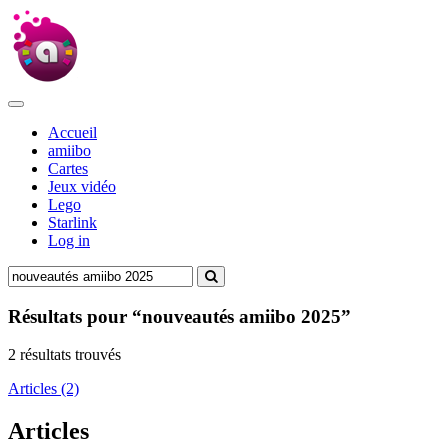
Accueil
amiibo
Cartes
Jeux vidéo
Lego
Starlink
Log in
Résultats pour “nouveautés amiibo 2025”
2 résultats trouvés
Articles (2)
Articles