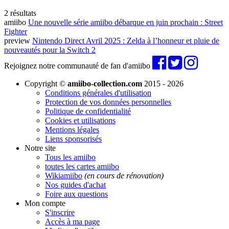
2 résultats
amiibo
Une nouvelle série amiibo débarque en juin prochain : Street
Fighter
preview
Nintendo Direct Avril 2025 : Zelda à l’honneur et pluie de
nouveautés pour la Switch 2
Rejoignez notre communauté de fan d'amiibo
Copyright ©
amiibo-collection.com
2015 - 2026
Conditions générales d'utilisation
Protection de vos données personnelles
Politique de confidentialité
Cookies et utilisations
Mentions légales
Liens sponsorisés
Notre site
Tous les amiibo
toutes les cartes amiibo
Wikiamiibo
(en cours de rénovation)
Nos guides d'achat
Foire aux questions
Mon compte
S'inscrire
Accès à ma page