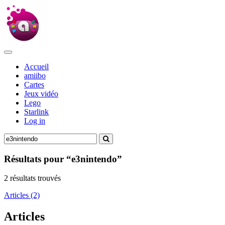
Accueil
amiibo
Cartes
Jeux vidéo
Lego
Starlink
Log in
Résultats pour “e3nintendo”
2 résultats trouvés
Articles (2)
Articles