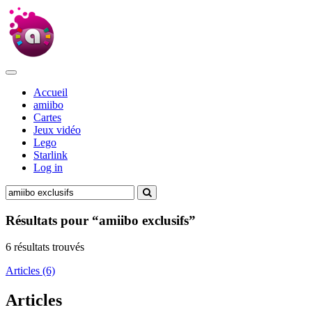
Accueil
amiibo
Cartes
Jeux vidéo
Lego
Starlink
Log in
Résultats pour “amiibo exclusifs”
6 résultats trouvés
Articles (6)
Articles