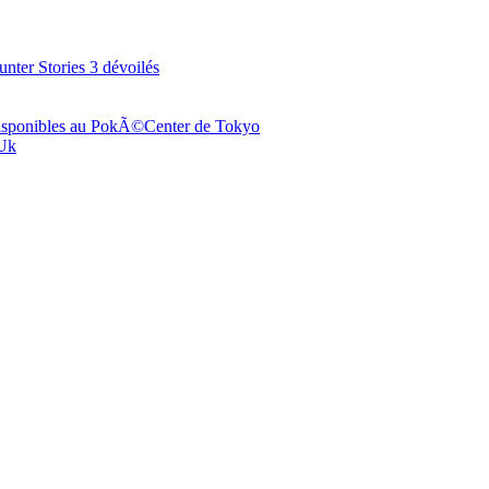
ter Stories 3 dévoilés
 disponibles au PokÃ©Center de Tokyo
 Uk