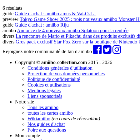
6 résultats
guide
Guide d'achat : amiibo amus & Vai-O-La
preview
Tokyo Game Show 2025 : trois nouveaux amiibo Monster Hun
guide
Guide d'achat : amiibo Riju
amiibo
Annonce de 4 nouveaux amiibo Splatoon pour la rentrée
divers
La rencontre de Mario et Pikachu dans des produits exclusifs
divers
Gros pack exclusif Star Fox Zero sur la boutique de Nintendo
Rejoignez notre communauté de fan d'amiibo
Copyright ©
amiibo-collection.com
2015 - 2026
Conditions générales d'utilisation
Protection de vos données personnelles
Politique de confidentialité
Cookies et utilisations
Mentions légales
Liens sponsorisés
Notre site
Tous les amiibo
toutes les cartes amiibo
Wikiamiibo
(en cours de rénovation)
Nos guides d'achat
Foire aux questions
Mon compte