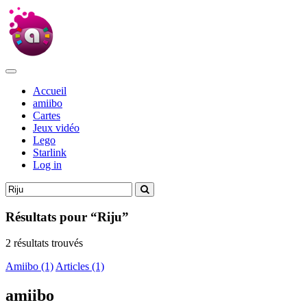
Accueil
amiibo
Cartes
Jeux vidéo
Lego
Starlink
Log in
Résultats pour “Riju”
2 résultats trouvés
Amiibo (1)
Articles (1)
amiibo