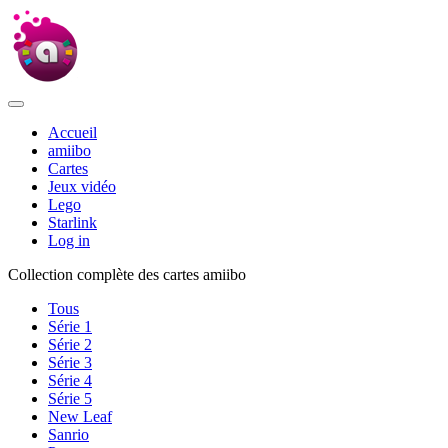
Accueil
amiibo
Cartes
Jeux vidéo
Lego
Starlink
Log in
Collection complète des cartes amiibo
Tous
Série 1
Série 2
Série 3
Série 4
Série 5
New Leaf
Sanrio