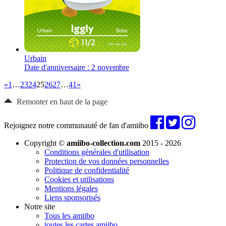
Urbain
Date d'anniversaire : 2 novembre
«
1
…
23
24
25
26
27
…
41
»
Remonter en haut de la page
Rejoignez notre communauté de fan d'amiibo
Copyright ©
amiibo-collection.com
2015 - 2026
Conditions générales d'utilisation
Protection de vos données personnelles
Politique de confidentialité
Cookies et utilisations
Mentions légales
Liens sponsorisés
Notre site
Tous les amiibo
toutes les cartes amiibo