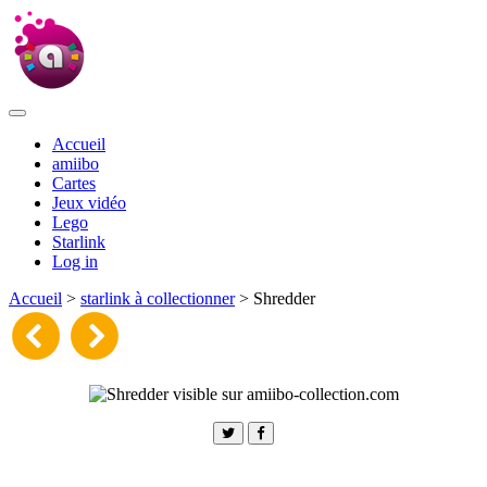
Accueil
amiibo
Cartes
Jeux vidéo
Lego
Starlink
Log in
Accueil
>
starlink à collectionner
> Shredder