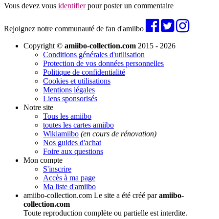
Vous devez vous
identifier
pour poster un commentaire
Rejoignez notre communauté de fan d'amiibo
Copyright ©
amiibo-collection.com
2015 - 2026
Conditions générales d'utilisation
Protection de vos données personnelles
Politique de confidentialité
Cookies et utilisations
Mentions légales
Liens sponsorisés
Notre site
Tous les amiibo
toutes les cartes amiibo
Wikiamiibo
(en cours de rénovation)
Nos guides d'achat
Foire aux questions
Mon compte
S'inscrire
Accès à ma page
Ma liste d'amiibo
amiibo-collection.com
Le site a été créé par
amiibo-
collection.com
Toute reproduction complète ou partielle est interdite.