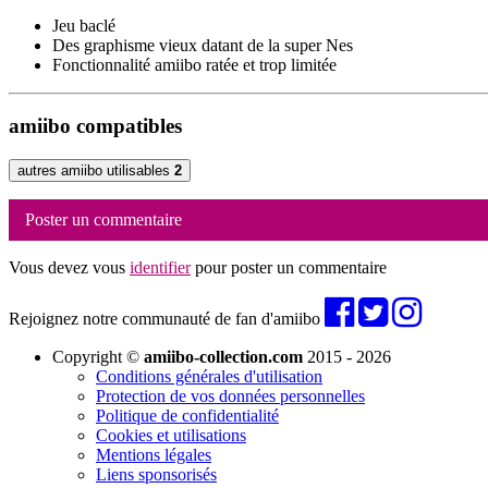
Jeu baclé
Des graphisme vieux datant de la super Nes
Fonctionnalité amiibo ratée et trop limitée
amiibo compatibles
autres amiibo utilisables
2
Poster un commentaire
Vous devez vous
identifier
pour poster un commentaire
Rejoignez notre communauté de fan d'amiibo
Copyright ©
amiibo-collection.com
2015 - 2026
Conditions générales d'utilisation
Protection de vos données personnelles
Politique de confidentialité
Cookies et utilisations
Mentions légales
Liens sponsorisés