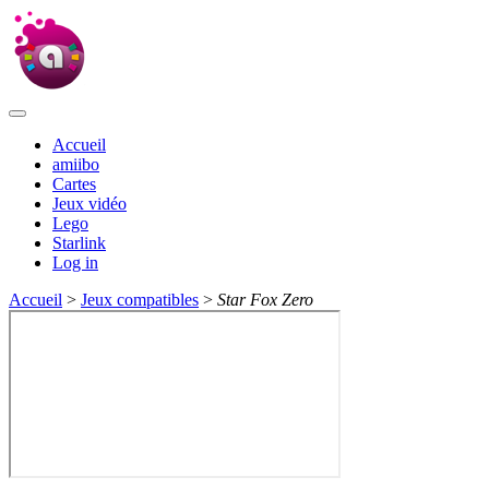
Accueil
amiibo
Cartes
Jeux vidéo
Lego
Starlink
Log in
Accueil
>
Jeux compatibles
>
Star Fox Zero