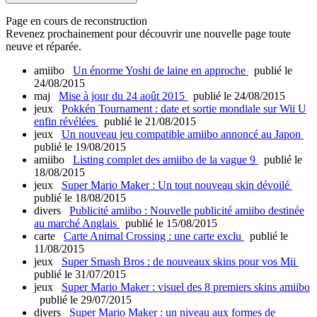
Page en cours de reconstruction
Revenez prochainement pour découvrir une nouvelle page toute
neuve et réparée.
amiibo
Un énorme Yoshi de laine en approche
publié le
24/08/2015
maj
Mise à jour du 24 août 2015
publié le 24/08/2015
jeux
Pokkén Tournament : date et sortie mondiale sur Wii U
enfin révélées
publié le 21/08/2015
jeux
Un nouveau jeu compatible amiibo annoncé au Japon
publié le 19/08/2015
amiibo
Listing complet des amiibo de la vague 9
publié le
18/08/2015
jeux
Super Mario Maker : Un tout nouveau skin dévoilé
publié le 18/08/2015
divers
Publicité amiibo : Nouvelle publicité amiibo destinée
au marché Anglais
publié le 15/08/2015
carte
Carte Animal Crossing : une carte exclu
publié le
11/08/2015
jeux
Super Smash Bros : de nouveaux skins pour vos Mii
publié le 31/07/2015
jeux
Super Mario Maker : visuel des 8 premiers skins amiibo
publié le 29/07/2015
divers
Super Mario Maker : un niveau aux formes de