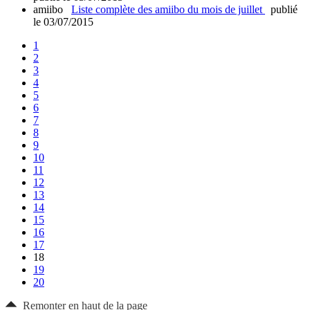
amiibo
Liste complète des amiibo du mois de juillet
publié
le 03/07/2015
1
2
3
4
5
6
7
8
9
10
11
12
13
14
15
16
17
18
19
20
Remonter en haut de la page