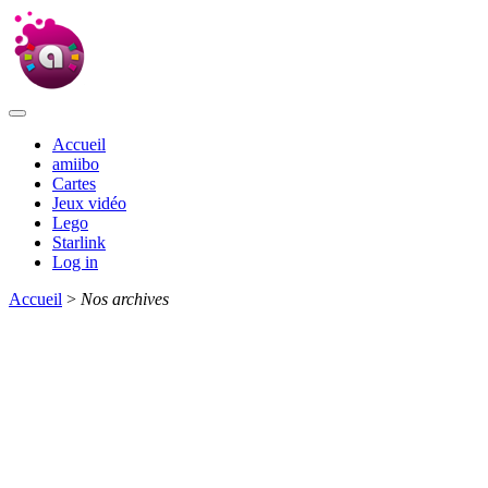
Accueil
amiibo
Cartes
Jeux vidéo
Lego
Starlink
Log in
Accueil
>
Nos archives