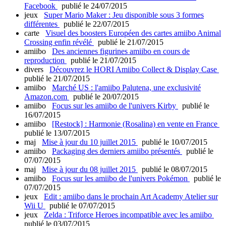
Facebook
publié le 24/07/2015
jeux
Super Mario Maker : Jeu disponible sous 3 formes
différentes
publié le 22/07/2015
carte
Visuel des boosters Européen des cartes amiibo Animal
Crossing enfin révélé
publié le 21/07/2015
amiibo
Des anciennes figurines amiibo en cours de
reproduction
publié le 21/07/2015
divers
Découvrez le HORI Amiibo Collect & Display Case
publié le 21/07/2015
amiibo
Marché US : l'amiibo Palutena, une exclusivité
Amazon.com
publié le 20/07/2015
amiibo
Focus sur les amiibo de l'univers Kirby
publié le
16/07/2015
amiibo
[Restock] : Harmonie (Rosalina) en vente en France
publié le 13/07/2015
maj
Mise à jour du 10 juillet 2015
publié le 10/07/2015
amiibo
Packaging des derniers amiibo présentés
publié le
07/07/2015
maj
Mise à jour du 08 juillet 2015
publié le 08/07/2015
amiibo
Focus sur les amiibo de l'univers Pokémon
publié le
07/07/2015
jeux
Edit : amiibo dans le prochain Art Academy Atelier sur
Wii U
publié le 07/07/2015
jeux
Zelda : Triforce Heroes incompatible avec les amiibo
publié le 03/07/2015